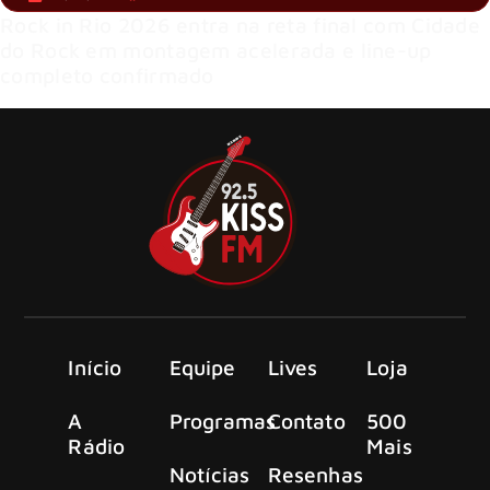
Rock in Rio 2026 entra na reta final com Cidade
do Rock em montagem acelerada e line-up
completo confirmado
Início
Equipe
Lives
Loja
A
Programas
Contato
500
Rádio
Mais
Notícias
Resenhas