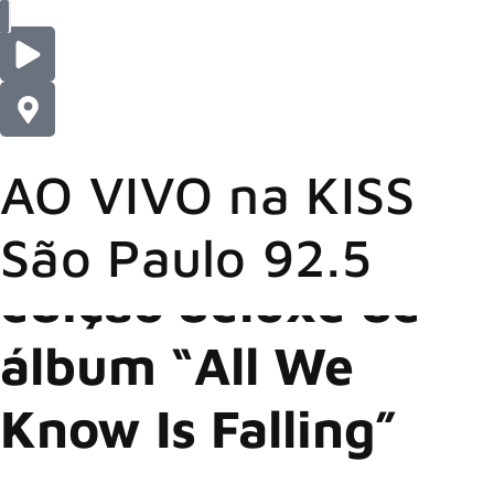
VOTE NAS 500 MAIS
AO VIVO na KISS
All We Know Is Falling
,
Paramore
28/07/2025
Paramore lança
São Paulo 92.5
edição deluxe de
álbum “All We
Know Is Falling”