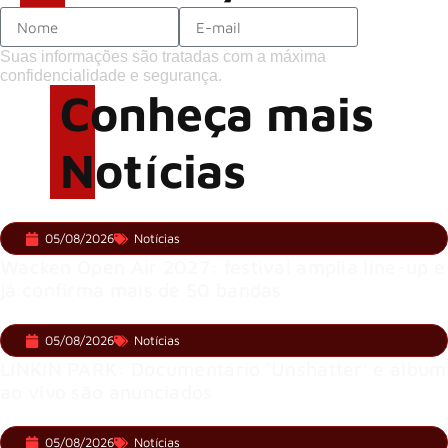
Suas informações são tratadas com a máxima
confidencialidade e segurança.
Conheça mais
Notícias
05/08/2026
Notícias
Wacken Open Air 2027: festival amplia line-up e
já confirma mais de 50 bandas
05/08/2026
Notícias
LINKIN PARK: Documentário ‘Unshatter’ e álbum
ao vivo são anunciados
05/08/2026
Notícias