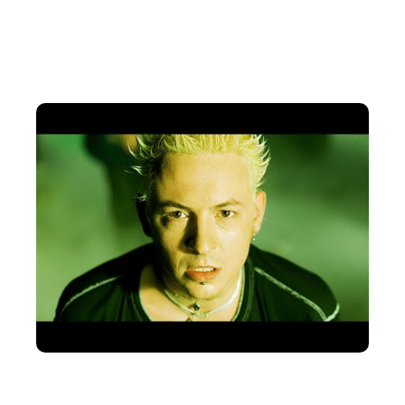
continua atingindo novas gerações de ouvintes, provando
que suas composições comovem e ressoam através do
tempo.
Single no youtube:
Anúncios