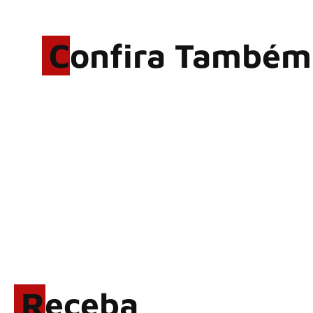
Confira Também
Rodrigo Cerveira lança o
single “The Searcher”
Alter Bridge compartilha
vídeo ao vivo de “Fortress”
gravada no Rock am Ring
2026
ACCEPT: ‘Save Us’ é
regravada com membros do
GHOST e KORN
Brandon Flowers reflete
sobre o futuro e levanta
possibilidade de deixar os
Receba
palcos