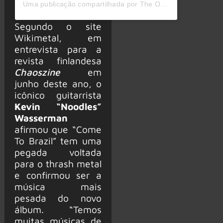
Uma publicação compartilhada por The Offspring (@offspring)
Segundo o site
Wikimetal, em
entrevista para a
revista finlandesa
Chaoszine
em
junho deste ano, o
icônico guitarrista
Kevin “Noodles”
Wasserman
afirmou que “Come
To Brazil” tem uma
pegada voltada
para o thrash metal
e confirmou ser a
música mais
pesada do novo
álbum. “Temos
muitas músicas de