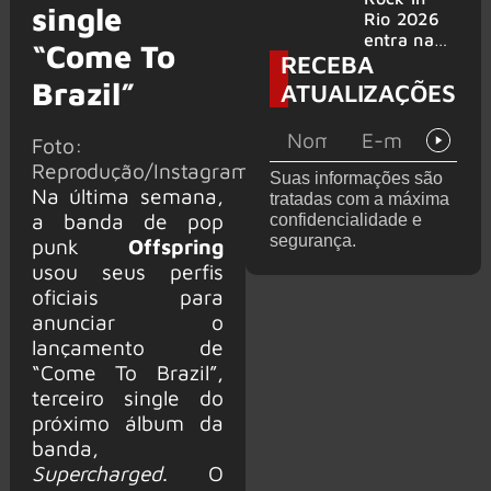
single
bandas
e álbum ao
Rio 2026
vivo são
entra na
“Come To
RECEBA
anunciados
reta final
com
Brazil”
ATUALIZAÇÕES
Cidade do
Rock em
Foto:
montagem
acelerada
Reprodução/Instagram
Suas informações são
e line-up
Na última semana,
tratadas com a máxima
completo
a banda de pop
confidencialidade e
confirmad
segurança.
punk
Offspring
o
usou seus perfis
oficiais para
anunciar o
lançamento de
“Come To Brazil”,
terceiro single do
próximo álbum da
banda,
Supercharged
. O