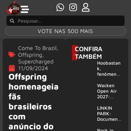
VOTE NAS 500 MAIS
Come To Brazil
,
CONFIRA
Offspring
,
TAMBÉM
Supercharged
Hoobastan
11/09/2024
k,
fenômeno
Offspring
mundial do
homenageia
rock anos
Wacken
2000,
Open Air
fãs
volta ao
2027:
Brasil para
festival
brasileiros
6 shows
amplia
LINKIN
line-up e
PARK:
com
já
Document
anúncio do
confirma
ário
mais de 50
‘Unshatter’
Rock in