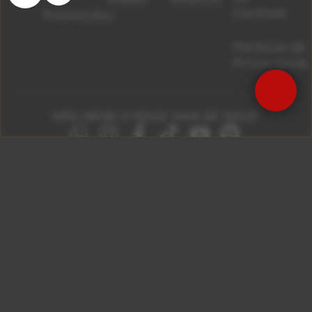
Controle
Promoções
Políticas de
Privacidade
NÃO DEIXE O ROCK SAIR DE VOCÊ!
São Paulo 92.5
Litoral Paulista 100.3
Campinas 107.9
Rio De Janeiro 92.9
Ribeirão Preto 105.3
Brasília 106.7