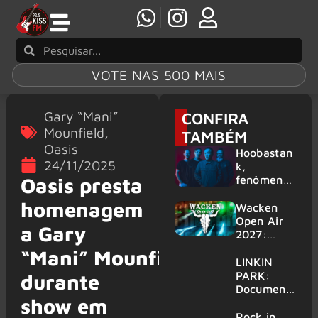
VOTE NAS 500 MAIS
Gary “Mani”
CONFIRA
Mounfield
,
TAMBÉM
Oasis
Hoobastan
24/11/2025
k,
fenômeno
Oasis presta
mundial do
homenagem
rock anos
Wacken
2000,
Open Air
a Gary
volta ao
2027:
Brasil para
festival
“Mani” Mounfield
6 shows
amplia
LINKIN
line-up e
PARK:
durante
já
Document
show em
confirma
ário
mais de 50
‘Unshatter’
Rock in