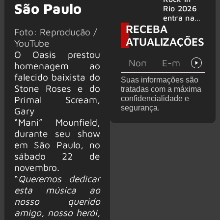
São Paulo
bandas
e álbum ao
Rio 2026
vivo são
entra na
RECEBA
anunciados
reta final
Foto: Reprodução /
com
ATUALIZAÇÕES
YouTube
Cidade do
O Oasis prestou
Rock em
montagem
homenagem ao
acelerada
falecido baixista do
Suas informações são
e line-up
Stone Roses e do
tratadas com a máxima
completo
Primal Scream,
confidencialidade e
confirmad
segurança.
Gary
o
“Mani” Mounfield,
durante seu show
em São Paulo, no
sábado 22 de
novembro.
“
Queremos dedicar
esta música ao
nosso querido
amigo, nosso herói,