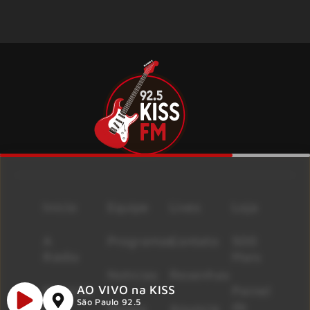
Início
Equipe
Lives
Loja
A
Programas
Contato
500
Rádio
Mais
Notícias
Resenhas
AO VIVO na KISS
Músicas
Painel
São Paulo 92.5
de
Shows
Anuncie