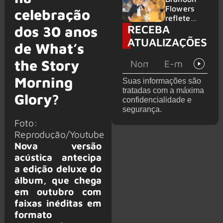
2026
do GHOST
Flowers
celebração
e KORN
reflete
RECEBA
sobre o
dos 30 anos
futuro e
ATUALIZAÇÕES
de What’s
levanta
possibilida
the Story
de de
deixar os
Morning
Suas informações são
palcos
tratadas com a máxima
Glory?
confidencialidade e
segurança.
Foto:
Reprodução/Youtube
Nova versão
acústica antecipa
a edição deluxe do
álbum, que chega
em outubro com
faixas inéditas em
formato