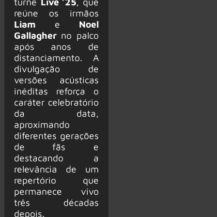
turnê
Live ’25
, que
reúne os irmãos
Liam
e
Noel
Gallagher
no palco
após anos de
distanciamento. A
divulgação de
versões acústicas
inéditas reforça o
caráter celebratório
da data,
aproximando
diferentes gerações
de fãs e
destacando a
relevância de um
repertório que
permanece vivo
três décadas
depois.