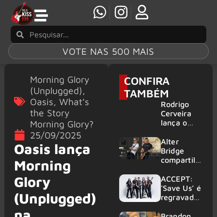
VOTE NAS 500 MAIS
Morning Glory
CONFIRA
(Unplugged)
,
TAMBÉM
Oasis
,
What’s
Rodrigo
the Story
Cerveira
Morning Glory?
lança o
single “The
25/09/2025
Searcher”
Alter
Oasis lança
Bridge
compartilh
Morning
a vídeo ao
Glory
vivo de
ACCEPT:
“Fortress”
‘Save Us’ é
(Unplugged)
gravada
regravada
no Rock
com
na
am Ring
membros
Brandon