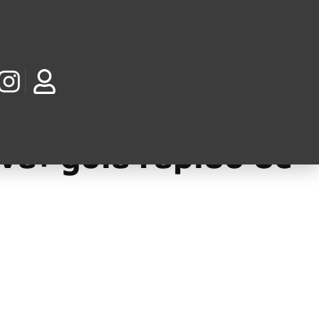
RAÇÕES
va: guia rápido de
em observação após sofrer duas convulsões e, por orientação
 Especialistas alertam que a convulsão não é uma doença em