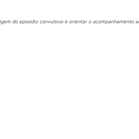
origem do episódio convulsivo e orientar o acompanhamento 
uma crise convulsiv
ma crise convulsiva:
ara evitar traumas;
spiração e facilita a respiração;
nserir objetos, que podem causar ferimentos graves;
 ou mover os membros;
rise durar mais do que alguns minutos ou se houver dificuld
acompanhamento
exige investigação das causas e
para 
, jejum prolongado e desidratação podem favorecer novas cris