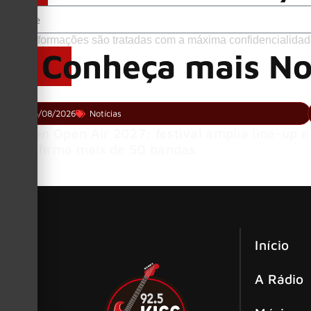
Suas informações são tratadas com a máxima confidencialidad
Conheça mais No
05/08/2026
Notícias
Wacken Open Air 2027: festival amplia line-up e
já confirma mais de 50 bandas
Início
A Rádio