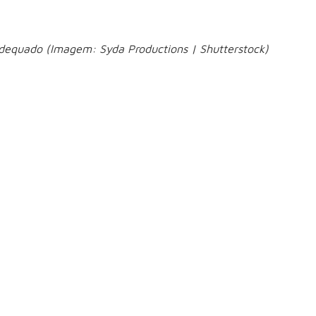
adequado (Imagem: Syda Productions | Shutterstock)
a
ade de recuperação;
prevenção;
es.