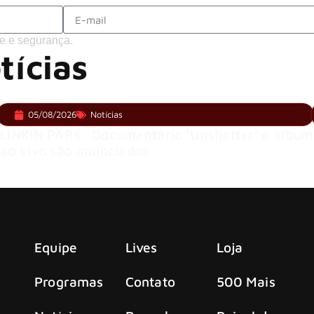
e e segurança.
tícias
05/08/2026
Notícias
LINKIN PARK: Documentário ‘Unshatter’ e álbum
ao vivo são anunciados
Equipe
Lives
Loja
Programas
Contato
500 Mais