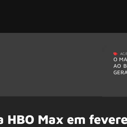
AC/
O MA
AO B
GER
na HBO Max em fevere