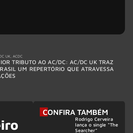
DC UK
,
ACDC
"Break
IOR TRIBUTO AO AC/DC: AC/DC UK TRAZ
MEGAD
RASIL UM REPERTÓRIO QUE ATRAVESSA
TURNÊ
AÇÕES
CONFIRA TAMBÉM
Rodrigo Cerveira
iro
lança o single “The
Searcher”