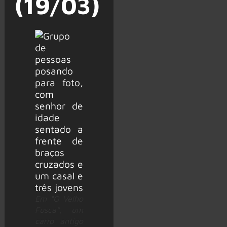
(19/03)
Em “O Velho
Fusca”, um
carro antigo