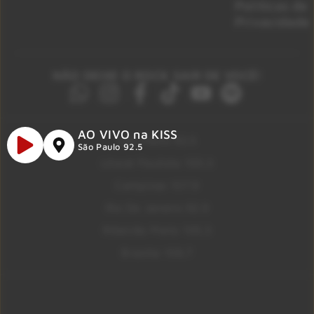
Políticas de
Privacidade
NÃO DEIXE O ROCK SAIR DE VOCÊ!
AO VIVO na KISS
São Paulo 92.5
São Paulo 92.5
Litoral Paulista 100.3
Campinas 107.9
Rio De Janeiro 92.9
Ribeirão Preto 105.3
Brasília 106.7