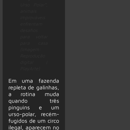
Urso Polar”,
animais
improváveis
enfrentam
desafios
para voltar
para casa
(Imagem:
Reprodução
digital |
PlayArte)
Em uma fazenda
repleta de galinhas,
a rotina muda
quando três
pinguins e um
urso-polar, recém-
fugidos de um circo
ilegal, aparecem no