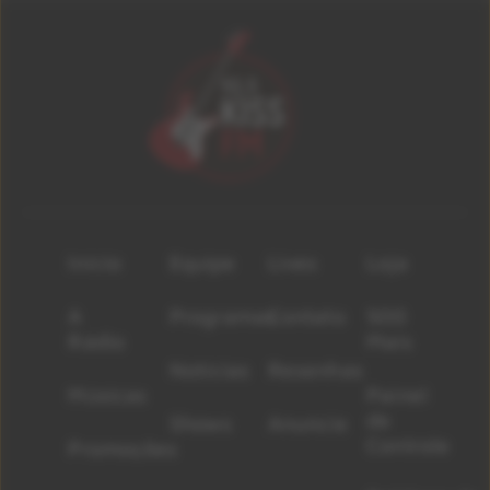
Início
Equipe
Lives
Loja
A
Programas
Contato
500
Rádio
Mais
Notícias
Resenhas
Músicas
Painel
de
Shows
Anuncie
Controle
Promoções