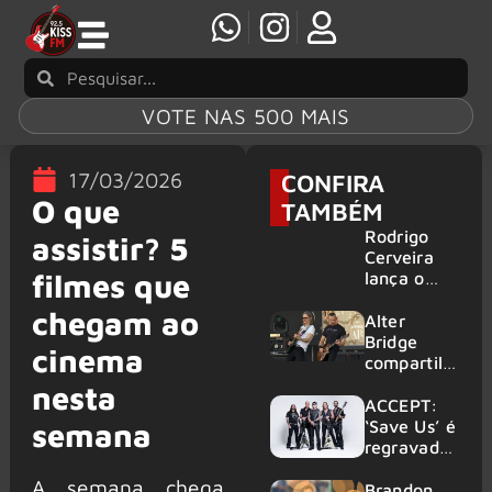
VOTE NAS 500 MAIS
17/03/2026
CONFIRA
O que
TAMBÉM
Rodrigo
assistir? 5
Cerveira
filmes que
lança o
single “The
chegam ao
Searcher”
Alter
Bridge
cinema
compartilh
a vídeo ao
nesta
vivo de
ACCEPT:
“Fortress”
‘Save Us’ é
semana
gravada
regravada
no Rock
com
A semana chega
am Ring
membros
Brandon