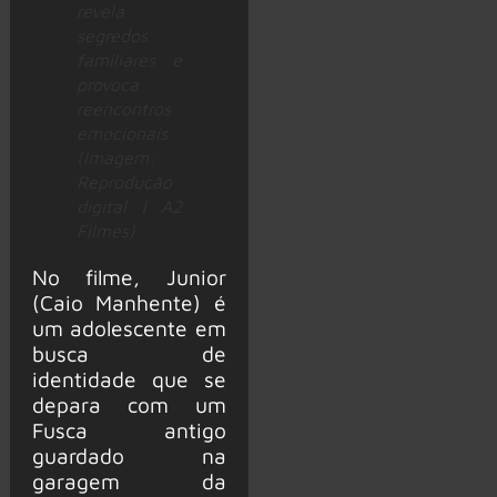
revela
segredos
familiares e
provoca
reencontros
emocionais
(Imagem:
Reprodução
digital | A2
Filmes)
No filme, Junior
(Caio Manhente) é
um adolescente em
busca de
identidade que se
depara com um
Fusca antigo
guardado na
garagem da