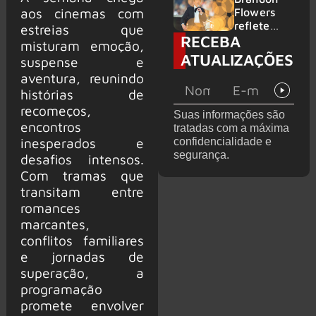
2026
do GHOST
aos cinemas com
Flowers
e KORN
reflete
estreias que
RECEBA
sobre o
misturam emoção,
futuro e
ATUALIZAÇÕES
suspense e
levanta
aventura, reunindo
possibilida
de de
histórias de
deixar os
recomeços,
Suas informações são
palcos
encontros
tratadas com a máxima
inesperados e
confidencialidade e
segurança.
desafios intensos.
Com tramas que
transitam entre
romances
marcantes,
conflitos familiares
e jornadas de
superação, a
programação
promete envolver