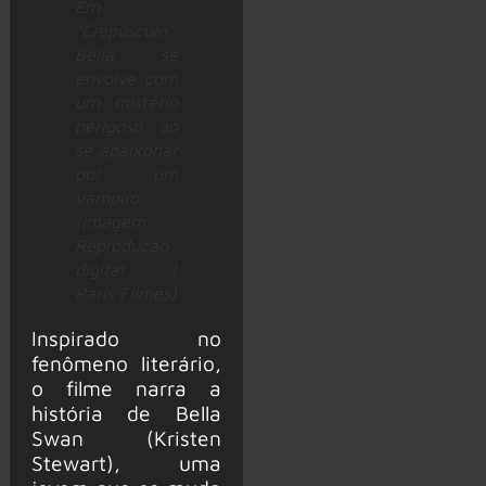
Em
“Crepúsculo”,
Bella se
envolve com
um mistério
perigoso ao
se apaixonar
por um
vampiro
(Imagem:
Reprodução
digital |
Paris Filmes)
Inspirado no
fenômeno literário,
o filme narra a
história de Bella
Swan (Kristen
Stewart), uma