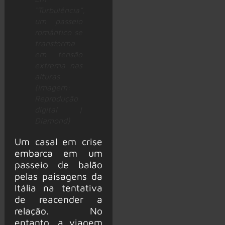
“Turbulência”,
um passeio
romântico se
transforma
em tensão
extrema nas
alturas
(Imagem:
Reprodução
digital |
Diamond)
Um casal em crise
embarca em um
passeio de balão
pelas paisagens da
Itália na tentativa
de reacender a
relação. No
entanto, a viagem