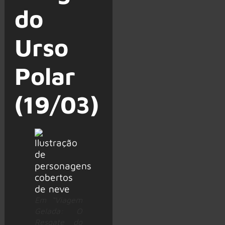
do
Urso
Polar
(19/03)
Em “Viagem
Gelada: O
Resgate do