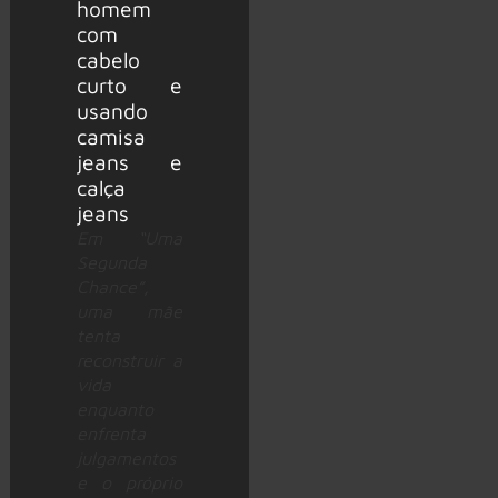
Em “Uma
Segunda
Chance”,
uma mãe
tenta
reconstruir a
vida
enquanto
enfrenta
julgamentos
e o próprio