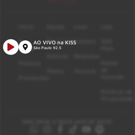
Início
Equipe
Lives
Loja
A
Programas
Contato
500
AO VIVO na KISS
Rádio
Mais
São Paulo 92.5
Notícias
Resenhas
Músicas
Painel
de
Shows
Anuncie
Controle
Promoções
Políticas de
Privacidade
NÃO DEIXE O ROCK SAIR DE VOCÊ!