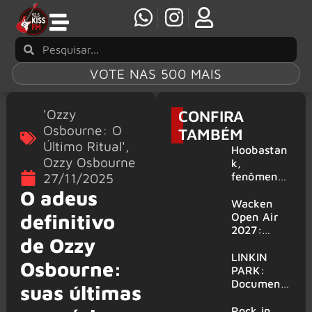
VOTE NAS 500 MAIS
'Ozzy
CONFIRA
Osbourne: O
TAMBÉM
Último Ritual'
,
Hoobastan
Ozzy Osbourne
k,
fenômeno
27/11/2025
mundial do
O adeus
rock anos
Wacken
2000,
definitivo
Open Air
volta ao
2027:
de Ozzy
Brasil para
festival
6 shows
amplia
LINKIN
Osbourne:
line-up e
PARK:
já
Document
suas últimas
confirma
ário
mais de 50
‘Unshatter’
Rock in