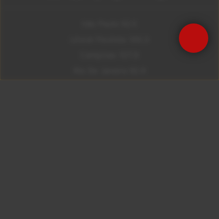
São Paulo 92.5
Litoral Paulista 100.3
Campinas 107.9
Rio De Janeiro 92.9
Ribeirão Preto 105.3
Brasília 106.7
Copyright © 2026 – KISS FM. Todos os direitos