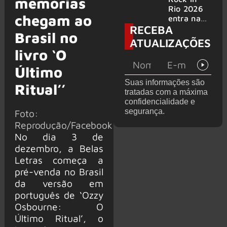
memórias
bandas
e álbum ao
Rio 2026
chegam ao
vivo são
entra na
RECEBA
anunciados
reta final
Brasil no
com
ATUALIZAÇÕES
Cidade do
livro ‘O
Rock em
montagem
Último
acelerada
Suas informações são
Ritual’’
e line-up
tratadas com a máxima
completo
confidencialidade e
confirmad
segurança.
Foto:
o
Reprodução/Facebook
No dia 3 de
dezembro, a Belas
Letras começa a
pré-venda no Brasil
da versão em
português de ‘Ozzy
Osbourne: O
Último Ritual’, o