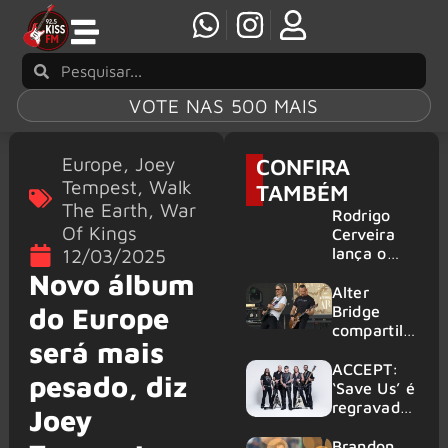
VOTE NAS 500 MAIS
Europe
,
Joey
CONFIRA
Tempest
,
Walk
TAMBÉM
The Earth
,
War
Rodrigo
Of Kings
Cerveira
lança o
12/03/2025
single “The
Novo álbum
Searcher”
Alter
do Europe
Bridge
compartilh
será mais
a vídeo ao
vivo de
ACCEPT:
pesado, diz
“Fortress”
‘Save Us’ é
gravada
regravada
Joey
no Rock
com
am Ring
membros
Brandon