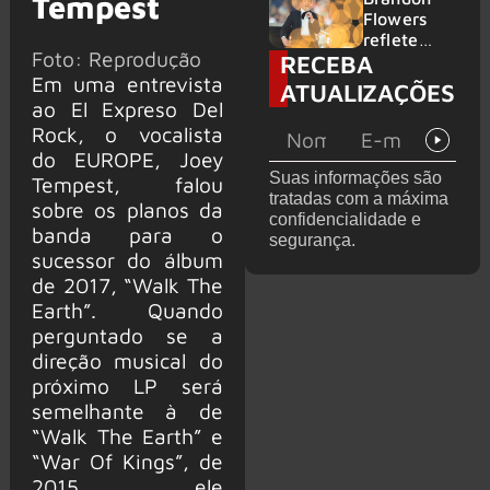
Tempest
2026
do GHOST
Flowers
e KORN
reflete
Foto: Reprodução
RECEBA
sobre o
futuro e
Em uma entrevista
ATUALIZAÇÕES
levanta
ao El Expreso Del
possibilida
Rock, o vocalista
de de
do EUROPE, Joey
deixar os
Suas informações são
Tempest, falou
palcos
tratadas com a máxima
sobre os planos da
confidencialidade e
banda para o
segurança.
sucessor do álbum
de 2017, “Walk The
Earth”. Quando
perguntado se a
direção musical do
próximo LP será
semelhante à de
“Walk The Earth” e
“War Of Kings”, de
2015, ele