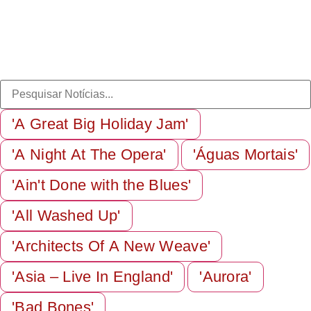
'A Great Big Holiday Jam'
'A Night At The Opera'
'Águas Mortais'
'Ain't Done with the Blues'
'All Washed Up'
'Architects Of A New Weave'
'Asia – Live In England'
'Aurora'
'Bad Bones'