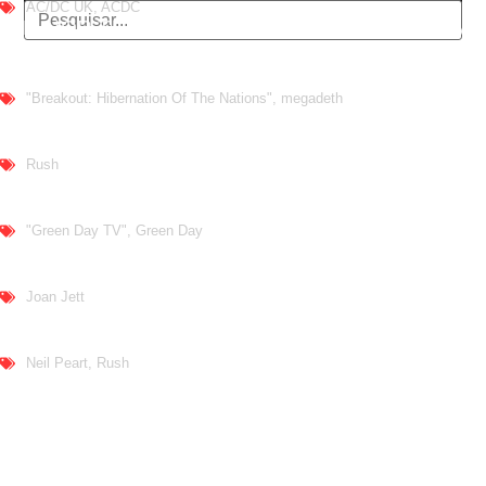
AC/DC UK
,
ACDC
O MAIOR TRIBUTO AO AC/DC: AC/DC UK TRAZ
AO BRASIL UM REPERTÓRIO QUE
ATRAVESSA GERAÇÕES
"Breakout: Hibernation Of The Nations"
,
megadeth
MEGADETH CONFIRMA ETAPA EUROPEIA DA
TURNÊ DE DESPEDIDA PARA 2027
Rush
RUSH: SHOWS DE TORONTO SERÃO
FILMADOS PARA PROVÁVEL FILME
"Green Day TV"
,
Green Day
GREEN DAY: TRANSMISSÃO 24 HORAS
‘GREEN DAY TV’ É LANÇADA NO YOUTUBE
Joan Jett
JOAN JETT INTERROMPE AGENDA DE SHOWS
APÓS CIRURGIA ORTOPÉDICA
Neil Peart
,
Rush
NOVO DOCUMENTÁRIO CELEBRA O LEGADO
DE NEIL PEART COM IMAGENS RARAS E
ENTREVISTAS