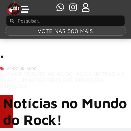
VOTE NAS 500 MAIS
.
AC/DC UK
,
ACDC
O MAIOR TRIBUTO AO AC/DC: AC/DC UK TRAZ AO
BRASIL UM REPERTÓRIO QUE ATRAVESSA
GERAÇÕES
Notícias no Mundo
do Rock!