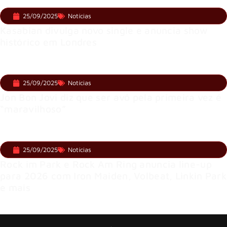
25/09/2025
Notícias
Kasabian divulga novo single e anuncia show
histórico em Londres
25/09/2025
Notícias
Jon Bon Jovi diz que ser avô pela primeira vez é
“maravilhoso”
25/09/2025
Notícias
Rock im Park e Rock Am Ring anuncia line-up
para 2026 com Iron Maiden, Volbeat, Linkin Park
e mais
Anterior
1
247
248
250
251
606
Próximo
…
249
…