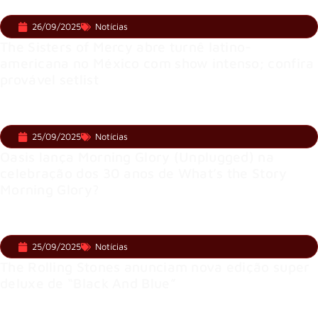
26/09/2025
Notícias
The Sisters of Mercy abre turnê latino-
americana no México com show intenso; confira
provável setlist
25/09/2025
Notícias
Oasis lança Morning Glory (Unplugged) na
celebração dos 30 anos de What’s the Story
Morning Glory?
25/09/2025
Notícias
The Rolling Stones anunciam nova edição super
deluxe de “Black And Blue”