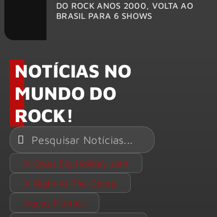
DO ROCK ANOS 2000, VOLTA AO
A
BRASIL PARA 6 SHOWS
M
NOTÍCIAS NO
MUNDO DO
ROCK!
'A Great Big Holiday Jam'
'A Night At The Opera'
'Águas Mortais'