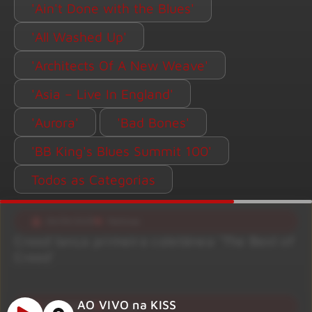
'Ain't Done with the Blues'
'All Washed Up'
'Architects Of A New Weave'
'Asia – Live In England'
'Aurora'
'Bad Bones'
'BB King's Blues Summit 100'
Todos as Categorias
29/09/2025
Notícias
Creed lança primeira coletânea ‘The Best of
Creed’
AO VIVO na KISS
29/09/2025
Notícias