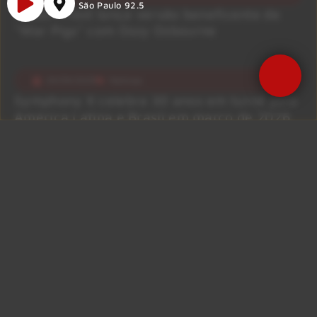
São Paulo 92.5
Judas Priest lança versão beneficente de
“War Pigs” com Ozzy Osbourne
29/09/2025
Notícias
Symphony X celebra 30 anos em turnê pela
América Latina e Brasil em março de 2026
29/09/2025
Notícias
Kreator lança “Seven Serpents” e revela
detalhes do novo álbum Krushers Of The
World
29/09/2025
Notícias
SOULFLY: videoclipe para o novo single
‘Nihilist’ com a participação de Todd Jones