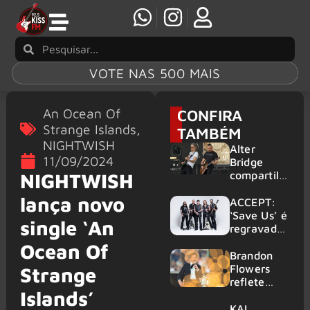
VOTE NAS 500 MAIS
An Ocean Of
CONFIRA
Strange Islands
,
TAMBÉM
NIGHTWISH
Alter
11/09/2024
Bridge
compartilh
NIGHTWISH
a vídeo ao
lança novo
vivo de
ACCEPT:
“Fortress”
‘Save Us’ é
single ‘An
gravada
regravada
no Rock
com
Ocean Of
am Ring
membros
Brandon
2026
do GHOST
Flowers
Strange
e KORN
reflete
Islands’
sobre o
futuro e
KAI