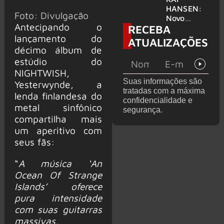
levanta
HANSEN:
Foto: Divulgação
possibilida
Novo
Antecipando o
RECEBA
de de
single
deixar os
‘Welcome
lançamento do
ATUALIZAÇÕES
palcos
To Life’ é
décimo álbum de
lançado
estúdio do
NIGHTWISH,
Suas informações são
Yesterwynde, a
tratadas com a máxima
lenda finlandesa do
confidencialidade e
metal sinfônico
segurança.
compartilha mais
um aperitivo com
seus fãs:
“
A música ‘An
Ocean Of Strange
Islands’ oferece
pura intensidade
com suas guitarras
massivas,