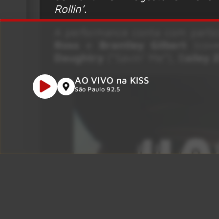
Rollin’
.
A performance conta com partic
Ross
e
Brantley Gilbert
(cove
Daughtry
(“Savin’ Me”), B
ailey
AO VIVO na KISS
São Paulo 92.5