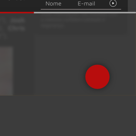
Suas informações são tratadas com
”),
Josh
a máxima confidencialidade e
segurança.
e),
Chris
”).
Precisa de Ajuda?