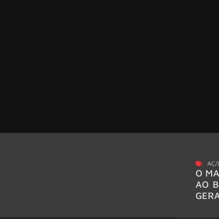
AC/
O MA
AO B
GER