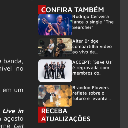
CONFIRA TAMBÉM
Rodrigo Cerveira
lança o single “The
Searcher”
Alter Bridge
compartilha vídeo
ao vivo de
“Fortress” gravada
a banda,
ACCEPT: ‘Save Us’
no Rock am Ring
nível no
é regravada com
2026
membros do
GHOST e KORN
Brandon Flowers
o em um
reflete sobre o
futuro e levanta
possibilidade de
RECEBA
deixar os palcos
o
Live in
m agosto
ATUALIZAÇÕES
turnê
Get