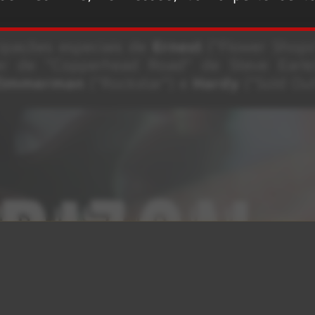
ipações especiais de
Ernest
(“Flower Shops
r de “Copperhead Road” de Steve Earl
 Zimmerman
(“Rockstar”) e
Hardy
(“Sold Out