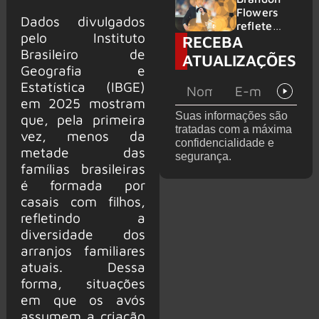
2026
do GHOST
Flowers
Dados divulgados
e KORN
reflete
pelo Instituto
RECEBA
sobre o
Brasileiro de
futuro e
ATUALIZAÇÕES
levanta
Geografia e
possibilida
Estatística (IBGE)
de de
em 2025 mostram
deixar os
Suas informações são
que, pela primeira
palcos
tratadas com a máxima
vez, menos da
confidencialidade e
metade das
segurança.
famílias brasileiras
é formada por
casais com filhos,
refletindo a
diversidade dos
arranjos familiares
atuais. Dessa
forma, situações
em que os avós
assumem a criação