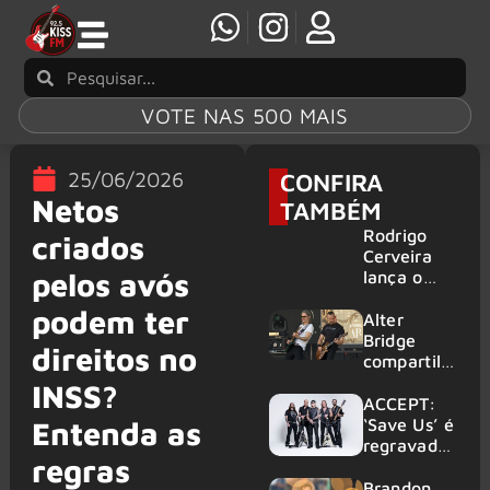
VOTE NAS 500 MAIS
25/06/2026
CONFIRA
Netos
TAMBÉM
Rodrigo
criados
Cerveira
pelos avós
lança o
single “The
podem ter
Searcher”
Alter
Bridge
direitos no
compartilh
a vídeo ao
INSS?
vivo de
ACCEPT:
“Fortress”
‘Save Us’ é
Entenda as
gravada
regravada
regras
no Rock
com
am Ring
membros
Brandon