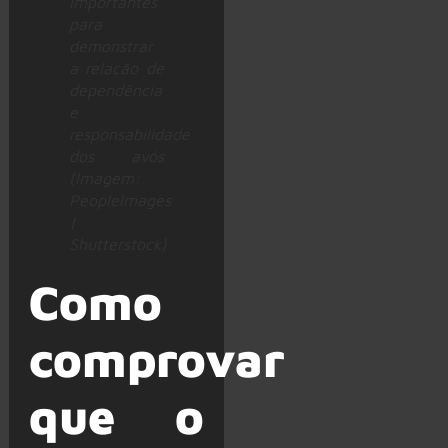
importantes
para
demonstrar
a relação de
dependência
e
responsabilidade
dos avós
(Imagem:
PeopleImages
|
Shutterstock)
Como
comprovar
que o