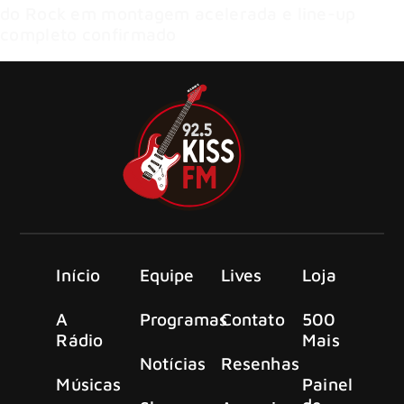
do Rock em montagem acelerada e line-up
completo confirmado
Início
Equipe
Lives
Loja
A
Programas
Contato
500
Rádio
Mais
Notícias
Resenhas
Músicas
Painel