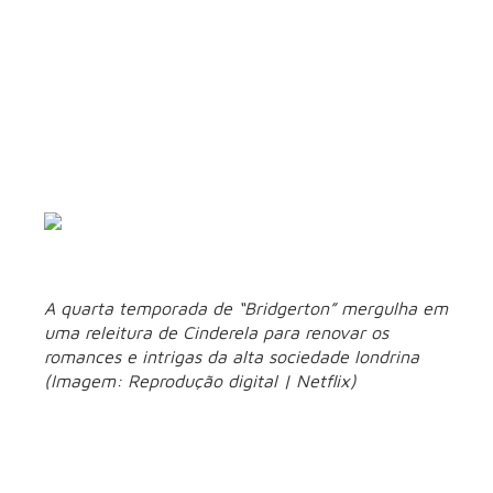
3. Bridgerton – 4ª
temporada (29/01)
– Netflix
A quarta temporada de “Bridgerton” mergulha em
uma releitura de Cinderela para renovar os
romances e intrigas da alta sociedade londrina
(Imagem: Reprodução digital | Netflix)
“Bridgerton” retorna à Netflix nesta quinta-feira (29) com
novos episódios e dá início à quarta temporada, que promete
aprofundar ainda mais os jogos de poder e os romances da
alta sociedade londrina do século XIX. Desta vez, a série