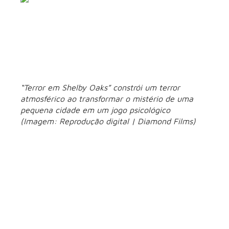
“Terror em Shelby Oaks” constrói um terror
atmosférico ao transformar o mistério de uma
pequena cidade em um jogo psicológico
(Imagem: Reprodução digital | Diamond Films)
Para quem gosta de terror, esse é um daqueles filmes que te
prendem do início ao fim pela atmosfera e pelo mistério.
“Terror em Shelby Oaks” aposta em uma construção lenta do
suspense, explorando o desconforto psicológico e
acontecimentos perturbadores ligados a uma pequena
cidade.
tensão
A produção evita sustos fáceis e investe na
constante
, com uma narrativa que mistura investigação e