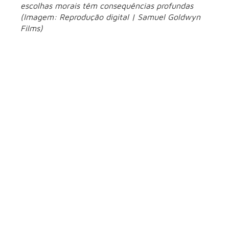
escolhas morais têm consequências profundas
(Imagem: Reprodução digital | Samuel Goldwyn
Films)
“Na Terra de Santos e Pecadores” traz um drama criminal
ambientado em uma pequena comunidade marcada por
conflitos morais e violência. A trama acompanha
personagens que vivem entre a fé, o passado e decisões que
colocam em xeque seus próprios limites éticos.
Com clima tenso e narrativa mais contida, o filme aposta
em dilemas humanos e na complexidade das relações para
conduzir a história. A produção se destaca pela atmosfera
densa e pelo olhar crítico sobre culpa, redenção e as
consequências das escolhas individuais.
Anúncios