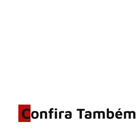
Confira Também
Rodrigo Cerveira lança o
single “The Searcher”