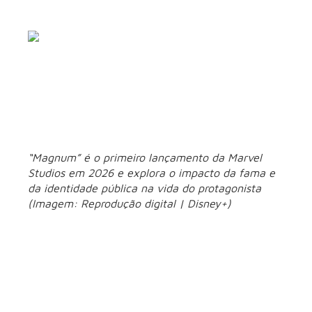
“Magnum” é o primeiro lançamento da Marvel
Studios em 2026 e explora o impacto da fama e
da identidade pública na vida do protagonista
(Imagem: Reprodução digital | Disney+)
“Magnum”, nome adotado no Brasil para a série
originalmente anunciada como “Wonder Man”, é a nova
produção da Marvel Studios que estreia nesta terça-feira
Disney+
(27) no
e marca o primeiro lançamento do estúdio
em 2026. A trama acompanha Simon Williams, um ator em
ascensão que ganha superpoderes após passar por
experimentos científicos.