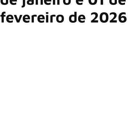
fevereiro de 2026
A última semana de janeiro chega recheada de novidades
nos
streamings
, com estreias que vão do universo dos super-
heróis ao romance de época, passando por comédia de ação
e produções de suspense e drama. Entre séries aguardadas e
filmes inéditos, plataformas como Disney+, Prime Video e
Netflix apostam em histórias capazes de agradar diferentes
perfis de público, seja para quem busca entretenimento leve
ou narrativas mais densas e envolventes.
A seguir, confira alguns dos lançamentos mais esperados
nesta semana na Netflix, no Disney+ e no Prime Video!
1. Magnum (27/01)
– Disney+