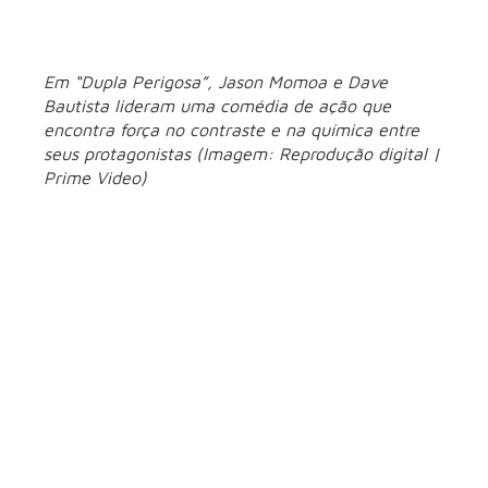
Em “Dupla Perigosa”, Jason Momoa e Dave
Bautista lideram uma comédia de ação que
encontra força no contraste e na química entre
seus protagonistas (Imagem: Reprodução digital |
Prime Video)
Prime Video
“Dupla Perigosa” estreia em 28 de janeiro no
como uma comédia de ação que aposta na química entre
Jonny (Jason Momoa) e James (Dave Bautista) para conduzir
a narrativa. A trama acompanha esses dois personagens de
personalidades opostas que acabam envolvidos em uma
missão repleta de perseguições, tiroteios e situações
absurdas.
O filme equilibra humor afiado e ritmo acelerado,
priorizando a dinâmica da dupla em vez de grandes
reviravoltas. A produção surge como uma opção leve para
quem busca entretenimento descompromissado, combinando
ação e comédia no catálogo do
streaming
.