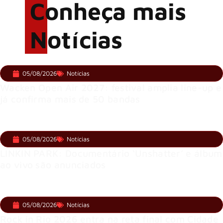
Conheça mais
Notícias
05/08/2026
Notícias
Wacken Open Air 2027: festival amplia line-up e
já confirma mais de 50 bandas
05/08/2026
Notícias
LINKIN PARK: Documentário ‘Unshatter’ e álbum
ao vivo são anunciados
05/08/2026
Notícias
Rock in Rio 2026 entra na reta final com Cidade