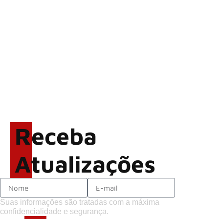
Alter Bridge compartilha
vídeo ao vivo de “Fortress”
gravada no Rock am Ring
2026
ACCEPT: ‘Save Us’ é
regravada com membros do
GHOST e KORN
Brandon Flowers reflete
sobre o futuro e levanta
possibilidade de deixar os
Receba
palcos
Atualizações
Suas informações são tratadas com a máxima
confidencialidade e segurança.