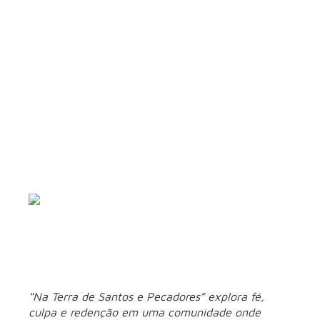
horror sobrenatural. Com estreia marcada para sábado (31)
no Prime Video, ele surge como uma boa opção para quem
busca uma experiência mais densa e inquietante no
streaming
.
5. Na Terra de
Santos e Pecadores
(31/01) – Netflix
“Na Terra de Santos e Pecadores” explora fé,
culpa e redenção em uma comunidade onde