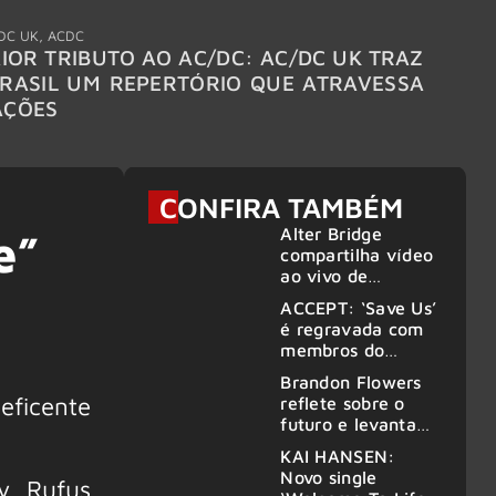
DC UK
,
ACDC
"Break
IOR TRIBUTO AO AC/DC: AC/DC UK TRAZ
MEGAD
RASIL UM REPERTÓRIO QUE ATRAVESSA
TURNÊ
AÇÕES
CONFIRA TAMBÉM
Alter Bridge
e”
compartilha vídeo
ao vivo de
“Fortress” gravada
ACCEPT: ‘Save Us’
no Rock am Ring
é regravada com
2026
membros do
GHOST e KORN
Brandon Flowers
eficente
reflete sobre o
futuro e levanta
possibilidade de
KAI HANSEN:
deixar os palcos
Novo single
y, Rufus