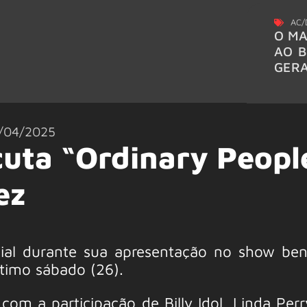
AC/
O MA
AO B
GER
/04/2025
cuta “Ordinary Peopl
ez
ial durante sua apresentação no show ben
ltimo sábado (26).
m a participação de Billy Idol, Linda Perr