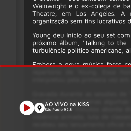
Wainwright e o ex-colega de ba
Theatre, em Los Angeles. A r
organização sem fins lucrativos 
Young deu início ao seu set com a
próximo álbum, ‘Talking to the 
turbulência política americana, 
Embora a nova música fosse ce
repertório de Young. Essa hon
interpretou pela primeira vez em
Gravada durante as sessões de ‘T
tocada ao vivo apenas algumas 
AO VIVO na KISS
música de 17 minutos aborda di
São Paulo 92.5
violência armada, luta de classe
recebeu seu lançamento oficial 