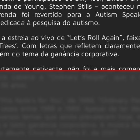
nda de Young, Stephen Stills – aconteceu 
enda foi revertida para a Autism Spea
dedicada à pesquisa do autismo.
 estreia ao vivo de “Let’s Roll Again”, fai
Trees’. Com letras que refletem claramente
além do tema da ganância corporativa.
rtamente cativante, não foi a mais come
ra caberia a “Ordinary People”, que o 
 36 anos.
his Note’s for You’, de 1988, “Ordinary Peo
vezes entre 1988 e 1989. Apesar de ter dé
versos temas que ainda prevalecem hoje, i
s e (sim) ganância corporativa. A música fi
no álbum ‘Chrome Dreams II’, de 2007.