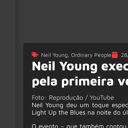
Neil Young
,
Ordinary People
28
Neil Young exe
pela primeira v
Foto: Reprodução / YouTube
Neil Young deu um toque espec
Light Up the Blues na noite do ú
O evento – que também contou co