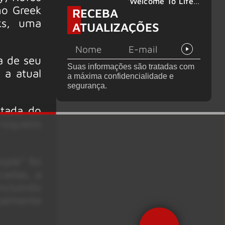
‘Welcome To Life’
no Greek
RECEBA
é lançado
ks, uma
ATUALIZAÇÕES
xa de seu
Suas informações são tratadas com
 a atual
a máxima confidencialidade e
segurança.
ntada do
roqueiro
ple” foi
cadas, a
ncluindo
nalmente