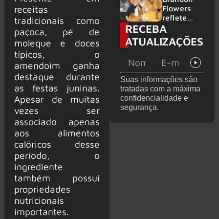
2026
do GHOST
receitas
Flowers
e KORN
reflete
tradicionais como
RECEBA
sobre o
paçoca, pé de
futuro e
ATUALIZAÇÕES
moleque e doces
levanta
típicos, o
possibilida
de de
amendoim ganha
deixar os
destaque durante
Suas informações são
palcos
as festas juninas.
tratadas com a máxima
Apesar de muitas
confidencialidade e
segurança.
vezes ser
associado apenas
aos alimentos
calóricos desse
período, o
ingrediente
também possui
propriedades
nutricionais
importantes.