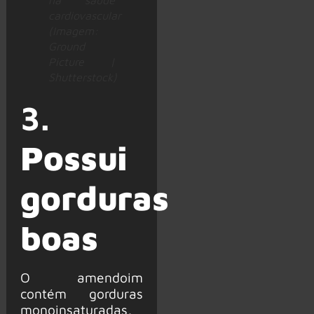
na saúde
cardiovascular
(Imagem:
Ground
Picture |
Shutterstock)
3.
Possui
gorduras
boas
O amendoim
contém gorduras
monoinsaturadas,