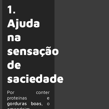
1.
Ajuda
na
sensação
de
saciedade
Por conter
proteínas e
gorduras boas
, o
amendoim