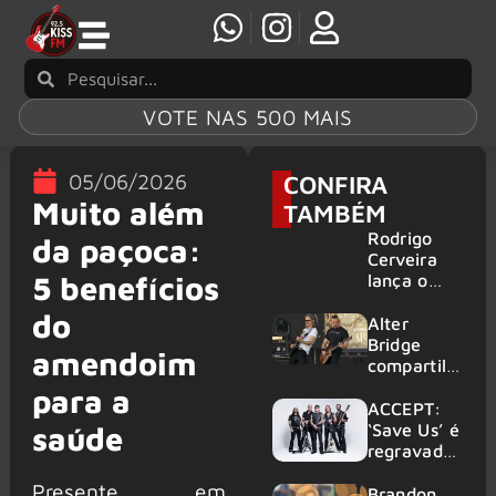
VOTE NAS 500 MAIS
05/06/2026
CONFIRA
Muito além
TAMBÉM
Rodrigo
da paçoca:
Cerveira
5 benefícios
lança o
single “The
do
Searcher”
Alter
Bridge
amendoim
compartilh
a vídeo ao
para a
vivo de
ACCEPT:
“Fortress”
‘Save Us’ é
saúde
gravada
regravada
no Rock
com
Presente em
am Ring
membros
Brandon