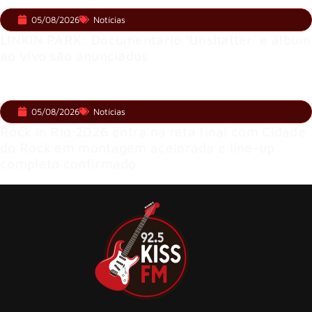
05/08/2026
Notícias
LINKIN PARK: Documentário ‘Unshatter’ e álbum
ao vivo são anunciados
05/08/2026
Notícias
Rock in Rio 2026 entra na reta final com Cidade
do Rock em montagem acelerada e line-up
completo confirmado