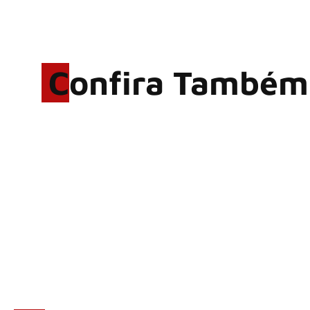
Confira Também
Rodrigo Cerveira lança o
single “The Searcher”
Alter Bridge compartilha
vídeo ao vivo de “Fortress”
gravada no Rock am Ring
2026
ACCEPT: ‘Save Us’ é
regravada com membros do
GHOST e KORN
Brandon Flowers reflete
sobre o futuro e levanta
possibilidade de deixar os