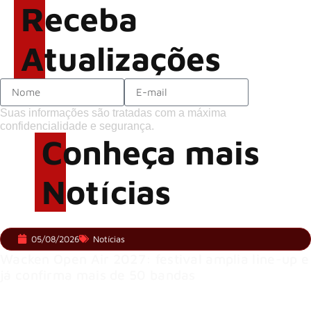
Receba
palcos
Atualizações
Suas informações são tratadas com a máxima
confidencialidade e segurança.
Conheça mais
Notícias
05/08/2026
Notícias
Wacken Open Air 2027: festival amplia line-up e
já confirma mais de 50 bandas