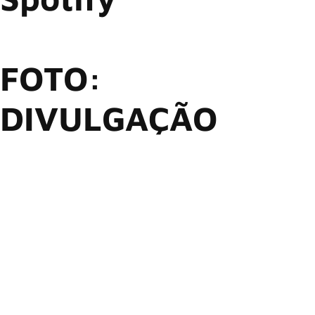
FOTO:
DIVULGAÇÃO
“Mr. Jones”, do Counting Crows, agora faz parte
do Billions Club do Spotify, sendo a primeira música da
banda a alcançar esse feito. Lançada em 1993, “Mr. Jones”
foi o primeiro single do Counting Crows e faz parte do álbum
de estreia da banda, ‘August And Everything After’.
O vocalista Adam Duritz contou que deu o nome da música
em homenagem ao seu amigo Marty Jones — mais
especificamente, a uma noite em que a dupla viu o pai de
Jones, baterista de longa data de Chris Isaak, conversando
com três mulheres após um show em um bar. “
Parecia que a
gente não conseguia nem conversar com garotas… e