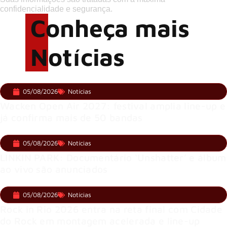
confidencialidade e segurança.
Conheça mais
Notícias
05/08/2026
Notícias
Wacken Open Air 2027: festival amplia line-up e
já confirma mais de 50 bandas
05/08/2026
Notícias
LINKIN PARK: Documentário ‘Unshatter’ e álbum
ao vivo são anunciados
05/08/2026
Notícias
Rock in Rio 2026 entra na reta final com Cidade
do Rock em montagem acelerada e line-up