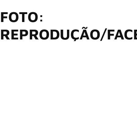
FOTO:
REPRODUÇÃO/FAC
Após a reunião do
Oasis
, muito tem se falado sobre outras
bandas que poderiam encerrar suas diferenças para voltar à
ativa, e uma delas é o
The Smiths
.
Agora,
Morrissey
acaba de colocar ainda mais lenha na
fogueira que é o grupo britânico de rock alternativo.
site oficial
Em seu
, Morrissey afirmou que ele e o
guitarrista
Johnny Marr
receberam “uma oferta lucrativa”
para excursionar em 2025 fazendo shows como o The
Smiths.
Ainda de acordo com Morrissey, ele aceitou a oferta para os
shows de reunião, mas seu ex-colega e grande desafeto
simplesmente a ignorou: