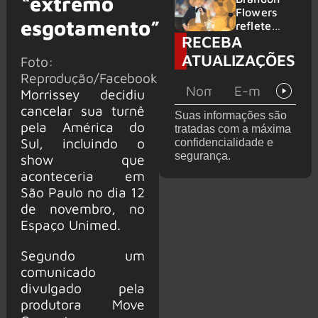
“extremo
2026
do GHOST
Flowers
esgotamento”
e KORN
reflete
RECEBA
sobre o
futuro e
ATUALIZAÇÕES
Foto:
levanta
Reprodução/Facebook
possibilida
Morrissey decidiu
de de
deixar os
cancelar sua turnê
Suas informações são
palcos
pela América do
tratadas com a máxima
Sul, incluindo o
confidencialidade e
segurança.
show que
aconteceria em
São Paulo no dia 12
de novembro, no
Espaço Unimed.
Segundo um
comunicado
divulgado pela
produtora Move