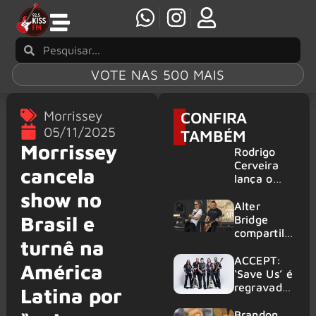
VOTE NAS 500 MAIS
Morrissey
CONFIRA
05/11/2025
TAMBÉM
Morrissey
Rodrigo
Cerveira
cancela
lança o
single “The
show no
Searcher”
Alter
Brasil e
Bridge
compartilh
turnê na
a vídeo ao
vivo de
ACCEPT:
América
“Fortress”
‘Save Us’ é
gravada
regravada
Latina por
no Rock
com
am Ring
membros
Brandon