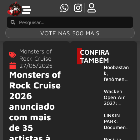
VOTE NAS 500 MAIS
Monsters of
CONFIRA
Rock Cruise
TAMBÉM
27/05/2025
Hoobastan
Monsters of
k,
fenômeno
Rock Cruise
mundial do
rock anos
Wacken
2026
2000,
Open Air
volta ao
2027:
anunciado
Brasil para
festival
com mais
6 shows
amplia
LINKIN
line-up e
PARK:
de 35
já
Document
confirma
ário
artistas à
mais de 50
‘Unshatter’
Rock in