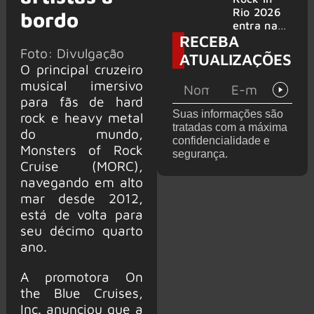
bandas
e álbum ao
Rio 2026
bordo
vivo são
entra na
RECEBA
anunciados
reta final
Foto: Divulgação
com
ATUALIZAÇÕES
Cidade do
O principal cruzeiro
Rock em
musical imersivo
montagem
para fãs de hard
acelerada
Suas informações são
rock e heavy metal
e line-up
tratadas com a máxima
completo
do mundo,
confidencialidade e
confirmad
Monsters of Rock
segurança.
o
Cruise (MORC),
navegando em alto
mar desde 2012,
está de volta para
seu décimo quarto
ano.
A promotora On
the Blue Cruises,
Inc. anunciou que a