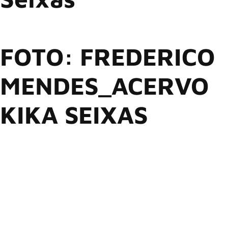
FOTO: FREDERICO
MENDES_ACERVO
KIKA SEIXAS
Raul Seixas, o eterno “Maluco Beleza”, que faria 80 anos
neste ano, ganha uma retrospectiva inédita no MIS de sua
inesquecível carreira, a partir do dia 11 de julho. O primeiro
fim de semana da mostra conta com uma programação
paralela especial, com brindes exclusivos, quiz sobre o
artista, concurso de sósias, oficina para crianças e muito
mais.
Com centenas de itens originais (incluindo roupas,