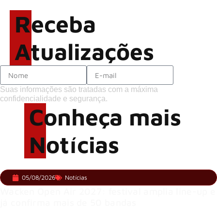
possibilidade de deixar os
Receba
palcos
Atualizações
Suas informações são tratadas com a máxima
confidencialidade e segurança.
Conheça mais
Notícias
05/08/2026
Notícias
Wacken Open Air 2027: festival amplia line-up e
já confirma mais de 50 bandas