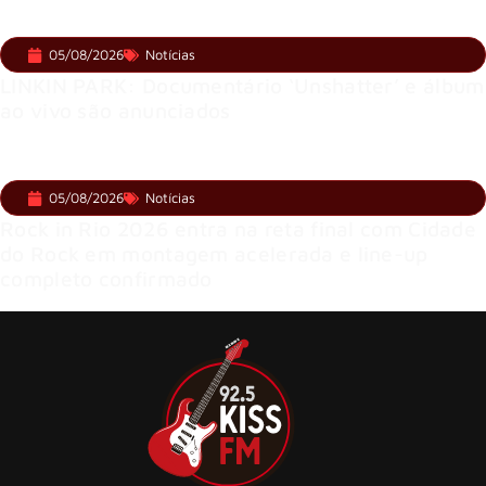
05/08/2026
Notícias
LINKIN PARK: Documentário ‘Unshatter’ e álbum
ao vivo são anunciados
05/08/2026
Notícias
Rock in Rio 2026 entra na reta final com Cidade
do Rock em montagem acelerada e line-up
completo confirmado