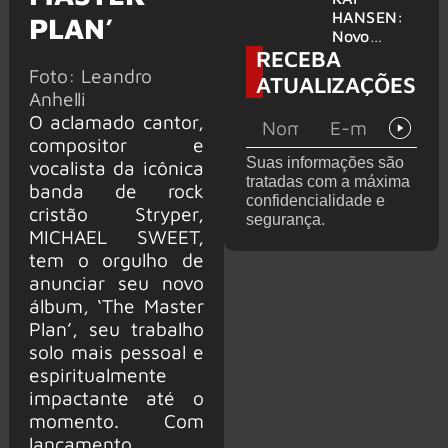
levanta
HANSEN:
PLAN’
possibilida
Novo
RECEBA
de de
single
deixar os
Foto: Leandro
‘Welcome
ATUALIZAÇÕES
palcos
To Life’ é
Anhelli
lançado
O aclamado cantor,
compositor e
Suas informações são
vocalista da icônica
tratadas com a máxima
banda de rock
confidencialidade e
cristão Stryper,
segurança.
MICHAEL SWEET,
tem o orgulho de
anunciar seu novo
álbum, ‘The Master
Plan’, seu trabalho
solo mais pessoal e
espiritualmente
impactante até o
momento. Com
lançamento