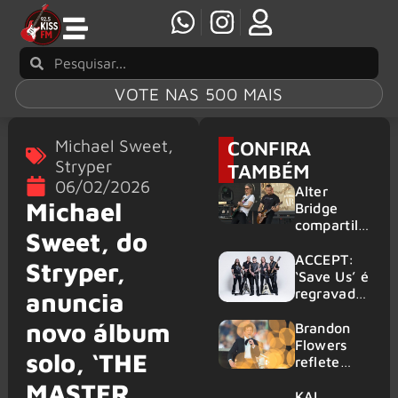
VOTE NAS 500 MAIS
Michael Sweet
,
CONFIRA
Stryper
TAMBÉM
06/02/2026
Alter
Michael
Bridge
compartilh
Sweet, do
a vídeo ao
vivo de
ACCEPT:
Stryper,
“Fortress”
‘Save Us’ é
gravada
regravada
anuncia
no Rock
com
novo álbum
am Ring
membros
Brandon
2026
do GHOST
Flowers
solo, ‘THE
e KORN
reflete
sobre o
MASTER
futuro e
KAI