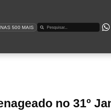
NAS 500 MAIS
AZ AO BRASIL UM REPERTÓRIO QUE ATRAVES
TURNÊ DE DESPEDIDA PARA 2027
S PARA PROVÁVEL FILME
N DAY TV’ É LANÇADA NO YOUTUBE
 APÓS CIRURGIA ORTOPÉDICA
E NEIL PEART COM IMAGENS RARAS E ENTR
enageado no 31º Jan