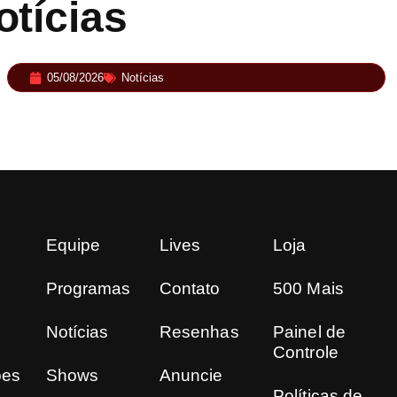
tícias
05/08/2026
Notícias
LINKIN PARK: Documentário ‘Unshatter’ e
álbum ao vivo são anunciados
Equipe
Lives
Loja
Programas
Contato
500 Mais
Notícias
Resenhas
Painel de
Controle
ões
Shows
Anuncie
Políticas de