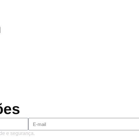
m
Rodrigo Cerveira lança o single
Alter Bridge compartilha vídeo 
2026
ACCEPT: ‘Save Us’ é regrava
Brandon Flowers reflete sobre o 
ões
de e segurança.