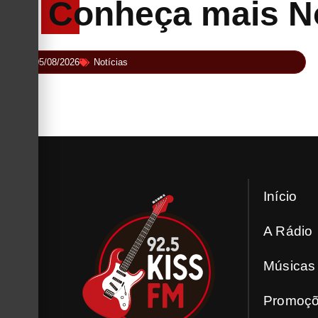
Conheça mais No
05/08/2026
Notícias
Wacken Open Air 2027: festival amplia line-up
e já confirma mais de 50 bandas
Início
A Rádio
Músicas
Promoç