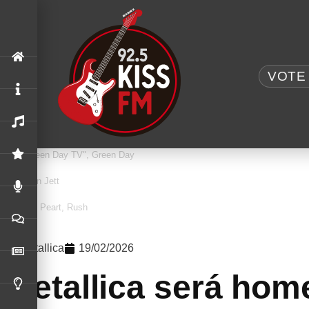
.
VOTE 
AC/DC UK
,
ACDC
O MAIOR TRIBUTO AO AC/DC: AC/DC UK TR
"Breakout: Hibernation Of The Nations"
,
megadeth
MEGADETH CONFIRMA ETAPA EUROPEIA DA 
Rush
RUSH: SHOWS DE TORONTO SERÃO FILMADO
"Green Day TV"
,
Green Day
GREEN DAY: TRANSMISSÃO 24 HORAS ‘GREE
Joan Jett
JOAN JETT INTERROMPE AGENDA DE SHOWS
Neil Peart
,
Rush
NOVO DOCUMENTÁRIO CELEBRA O LEGADO D
Metallica
19/02/2026
Metallica será hom