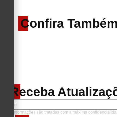
Confira També
Receba Atualizaç
Suas informações são tratadas com a máxima confidencialida