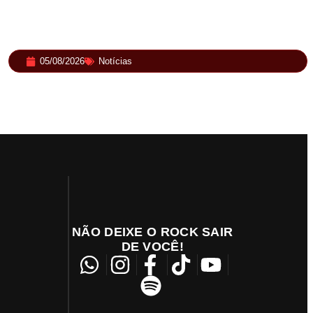
05/08/2026
Notícias
Rock in Rio 2026 entra na reta final com
Cidade do Rock em montagem acelerada e
line-up completo confirmado
NÃO DEIXE O ROCK SAIR
DE VOCÊ!