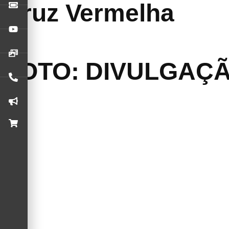
Cruz Vermelha
FOTO: DIVULGAÇ
A Cruz Vermelha Americana da Bay Area anunciou os homenag
São Francisco.
A edição deste ano irá reconhecer o Parceiro Visionário do An
herói salva-vidas, Malik Osman.
Copresidido por Kenzie Ferguson e Michelle Woods, o tradicio
mobilizando voluntários e a generosidade de doadores.
“
Este evento de gala reúne o melhor da nossa comunidade
”, 
vidas. Este evento homenageia indivíduos e parceiros extraor
dedicado ou a coragem de salvar uma vida em um instante.
”
A Cruz Vermelha destacou o reconhecimento ao Metallica e à A