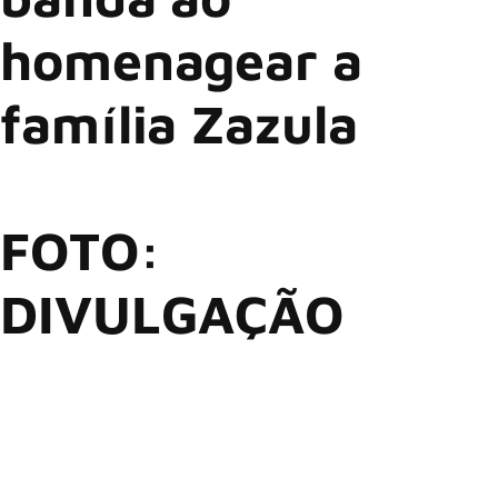
homenagear a
família Zazula
FOTO:
DIVULGAÇÃO
O Metallica é detentor de várias honrarias e conquistas
ligadas à sua música. Você pode discordar de uma série de
coisas, mas é de fato incontestável que eles conquistaram o
topo do sucesso. A fase do Metallica atualmente é tão boa
que os seus integrantes vivem um momento de paz em
família mesmo. James Hetfield, Lars Ulrich, Kirk Hammett e