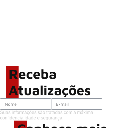
Alter Bridge compartilha
vídeo ao vivo de “Fortress”
gravada no Rock am Ring
2026
ACCEPT: ‘Save Us’ é
regravada com membros do
GHOST e KORN
Brandon Flowers reflete
sobre o futuro e levanta
possibilidade de deixar os
Receba
palcos
Atualizações
Suas informações são tratadas com a máxima
confidencialidade e segurança.