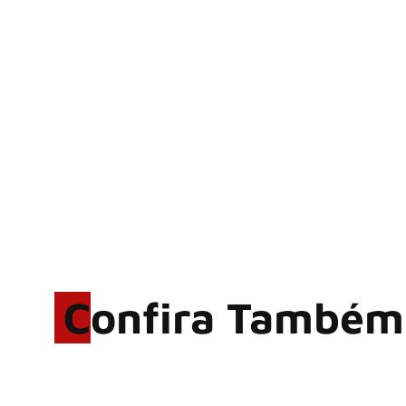
Confira Também
Rodrigo Cerveira lança o
single “The Searcher”