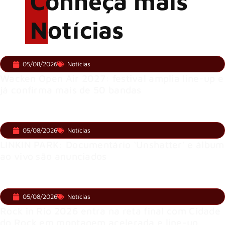
Conheça mais
Notícias
05/08/2026
Notícias
Wacken Open Air 2027: festival amplia line-up e
já confirma mais de 50 bandas
05/08/2026
Notícias
LINKIN PARK: Documentário ‘Unshatter’ e álbum
ao vivo são anunciados
05/08/2026
Notícias
Rock in Rio 2026 entra na reta final com Cidade
do Rock em montagem acelerada e line-up