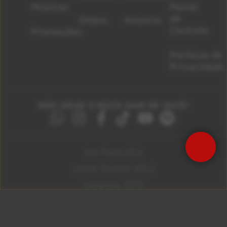
Músicas
Painel
de
Shows
Anuncie
Controle
Promoções
Políticas de
Privacidade
NÃO DEIXE O ROCK SAIR DE VOCÊ!
São Paulo 92.5
Litoral Paulista 100.3
Campinas 107.9
Rio De Janeiro 92.9
Ribeirão Preto 105.3