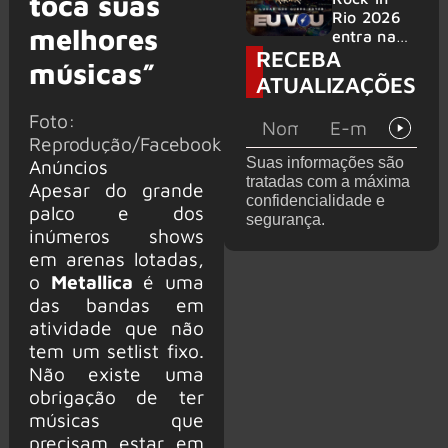
toca suas
bandas
e álbum ao
Rio 2026
melhores
vivo são
entra na
RECEBA
anunciados
reta final
músicas”
com
ATUALIZAÇÕES
Cidade do
Rock em
Foto:
montagem
Reprodução/Facebook
acelerada
Suas informações são
Anúncios
e line-up
tratadas com a máxima
Apesar do grande
completo
confidencialidade e
confirmad
palco e dos
segurança.
o
inúmeros shows
em arenas lotadas,
o
Metallica
é uma
das bandas em
atividade que não
tem um setlist fixo.
Não existe uma
obrigação de ter
músicas que
precisam estar em