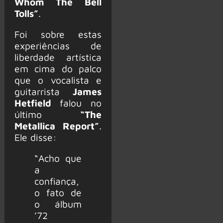
Whom The Bell
Tolls”
.
Foi sobre estas
experiências de
liberdade artística
em cima do palco
que o vocalista e
guitarrista
James
Hetfield
falou no
último
“The
Metallica Report”
.
Ele disse:
“Acho que
a
confiança,
o fato de
o álbum
’72