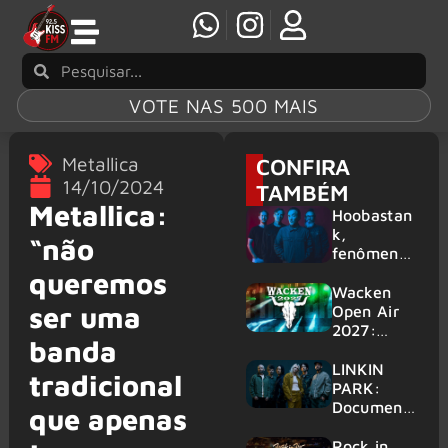
VOTE NAS 500 MAIS
Metallica
CONFIRA
14/10/2024
TAMBÉM
Metallica:
Hoobastan
k,
“não
fenômeno
mundial do
queremos
rock anos
Wacken
ser uma
2000,
Open Air
volta ao
2027:
banda
Brasil para
festival
6 shows
amplia
LINKIN
tradicional
line-up e
PARK:
já
Document
que apenas
confirma
ário
mais de 50
‘Unshatter’
Rock in