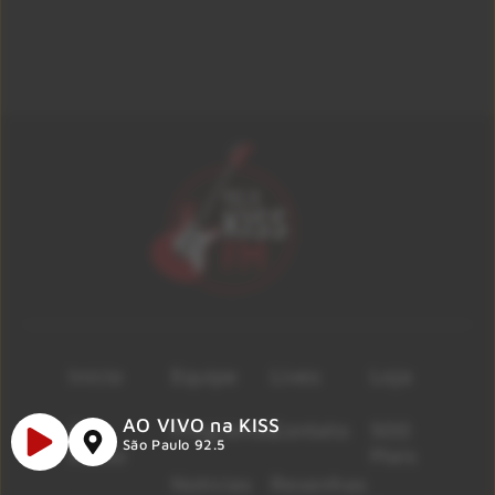
Início
Equipe
Lives
Loja
AO VIVO na KISS
A
Programas
Contato
500
São Paulo 92.5
Rádio
Mais
Notícias
Resenhas