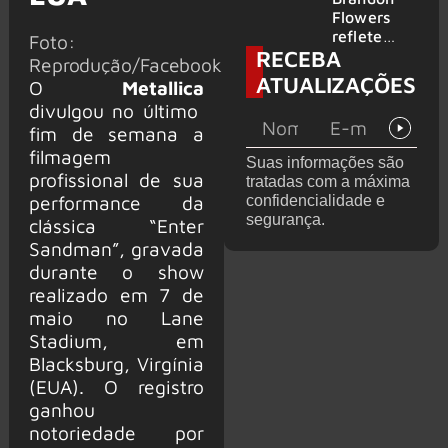
2026
do GHOST
Flowers
e KORN
reflete
Foto:
RECEBA
sobre o
Reprodução/Facebook
futuro e
ATUALIZAÇÕES
O
Metallica
levanta
divulgou no último
possibilida
de de
fim de semana a
deixar os
filmagem
Suas informações são
palcos
profissional de sua
tratadas com a máxima
performance da
confidencialidade e
segurança.
clássica “Enter
Sandman”, gravada
durante o show
realizado em 7 de
maio no Lane
Stadium, em
Blacksburg, Virgínia
(EUA). O registro
ganhou
notoriedade por