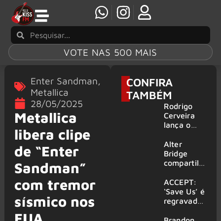
VOTE NAS 500 MAIS
Enter Sandman
,
CONFIRA
Metallica
TAMBÉM
28/05/2025
Rodrigo
Metallica
Cerveira
lança o
libera clipe
single “The
Searcher”
Alter
de “Enter
Bridge
compartilh
Sandman”
a vídeo ao
com tremor
vivo de
ACCEPT:
“Fortress”
‘Save Us’ é
sísmico nos
gravada
regravada
no Rock
com
EUA
am Ring
membros
Brandon