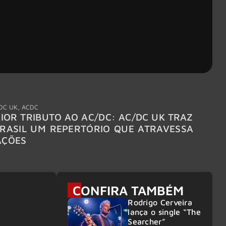
DC UK
,
ACDC
"Break
IOR TRIBUTO AO AC/DC: AC/DC UK TRAZ
MEGAD
RASIL UM REPERTÓRIO QUE ATRAVESSA
TURNÊ
AÇÕES
CONFIRA TAMBÉM
Rodrigo Cerveira
lança o single “The
Searcher”