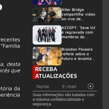
o
Alter Bridge
compartilha vídeo
ao vivo de
“Fortress” gravada
ACCEPT: ‘Save Us’
no Rock am Ring
é regravada com
2026
membros do
ecentes
GHOST e KORN
Família
Brandon Flowers
reflete sobre o
futuro e levanta
a, desta
possibilidade de
RECEBA
deixar os palcos
ocês que
ATUALIZAÇÕES
tória da
eriência
Suas informações são tratadas com
a máxima confidencialidade e
segurança.