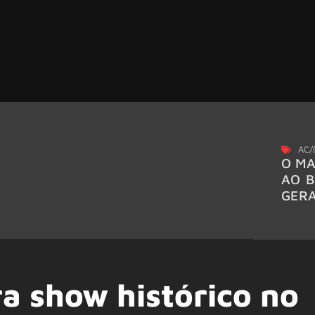
AC/
O MA
AO B
GER
ra show histórico no