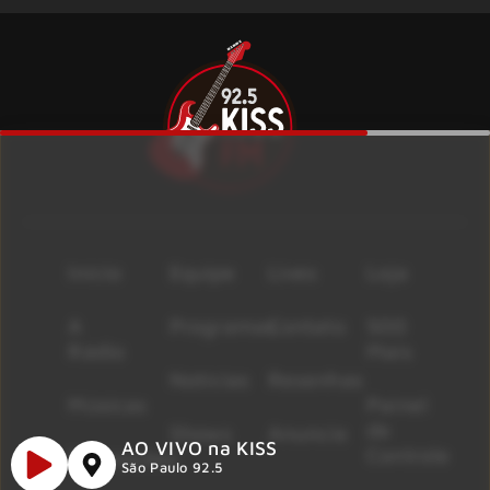
Início
Equipe
Lives
Loja
A
Programas
Contato
500
Rádio
Mais
Notícias
Resenhas
Músicas
Painel
de
Shows
Anuncie
AO VIVO na KISS
Controle
Promoções
São Paulo 92.5