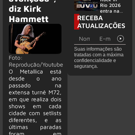
bandas
e álbum ao
Rio 2026
diz Kirk
vivo são
entra na
RECEBA
anunciados
Hammett
reta final
com
ATUALIZAÇÕES
Cidade do
Rock em
montagem
acelerada
Suas informações são
e line-up
tratadas com a máxima
completo
Foto:
confidencialidade e
confirmad
Reprodução/Youtube
segurança.
o
O Metallica está
desde o ano
passado na
extensa turnê M72,
em que realiza dois
shows em cada
cidade com setlists
diferentes, e as
últimas paradas
foram em