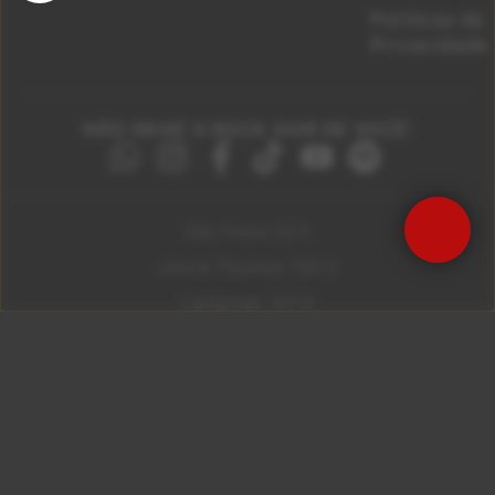
Políticas de
Privacidade
NÃO DEIXE O ROCK SAIR DE VOCÊ!
São Paulo 92.5
Litoral Paulista 100.3
Campinas 107.9
Rio De Janeiro 92.9
Ribeirão Preto 105.3
Brasília 106.7