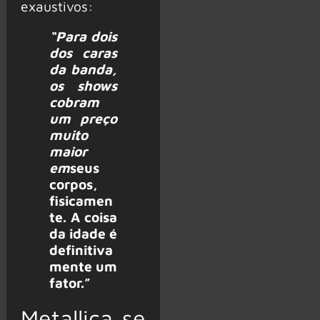
exaustivos:
“Para dois
dos caras
da banda,
os shows
cobram
um preço
muito
maior
em
seus
corpos,
fisicamen
te. A coisa
da idade é
definitiva
mente um
fator.”
Metallica se