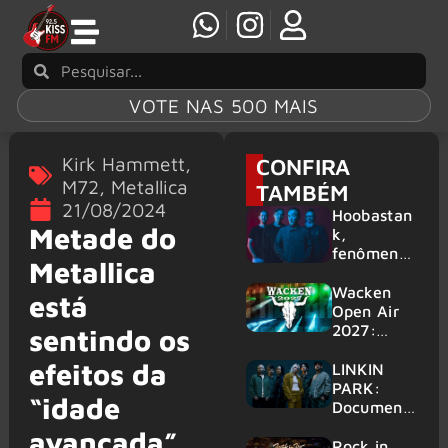
VOTE NAS 500 MAIS
Kirk Hammett
,
CONFIRA
M72
,
Metallica
TAMBÉM
21/08/2024
Hoobastan
Metade do
k,
fenômeno
Metallica
mundial do
rock anos
Wacken
está
2000,
Open Air
volta ao
2027:
sentindo os
Brasil para
festival
efeitos da
6 shows
amplia
LINKIN
line-up e
PARK:
“idade
já
Document
confirma
ário
avançada”,
mais de 50
‘Unshatter’
Rock in