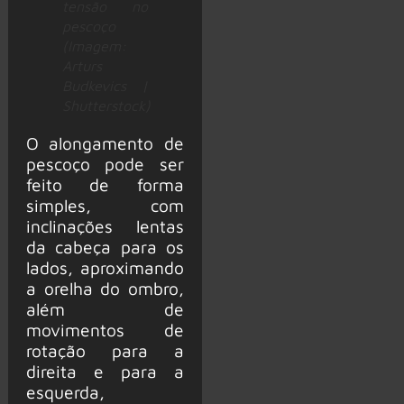
tensão no
pescoço
(Imagem:
Arturs
Budkevics |
Shutterstock)
O alongamento de
pescoço pode ser
feito de forma
simples, com
inclinações lentas
da cabeça para os
lados, aproximando
a orelha do ombro,
além de
movimentos de
rotação para a
direita e para a
esquerda,