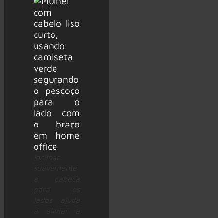
Inclinar
suavemente
a cabeça
para os
lados ajuda
a aliviar a