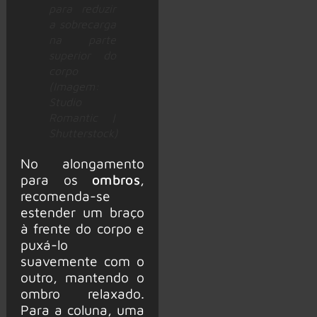
para reduzir
a sobrecarga
na parte
superior do
corpo
(Imagem:
Studio
Romantic |
Shutterstock)
No alongamento
para os
ombros
,
recomenda-se
estender um braço
à frente do corpo e
puxá-lo
suavemente com o
outro, mantendo o
ombro relaxado.
Para a coluna, uma