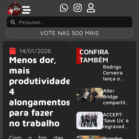
VOTE NAS 500 MAIS
14/01/2026
CONFIRA
Menos dor,
TAMBÉM
Rodrigo
mais
Cerveira
produtividade:
lança o
single “The
4
Searcher”
Alter
Bridge
alongamentos
compartilh
a vídeo ao
para fazer
vivo de
ACCEPT:
“Fortress”
‘Save Us’ é
no trabalho
gravada
regravada
no Rock
com
Com o fim das
am Ring
membros
Brandon