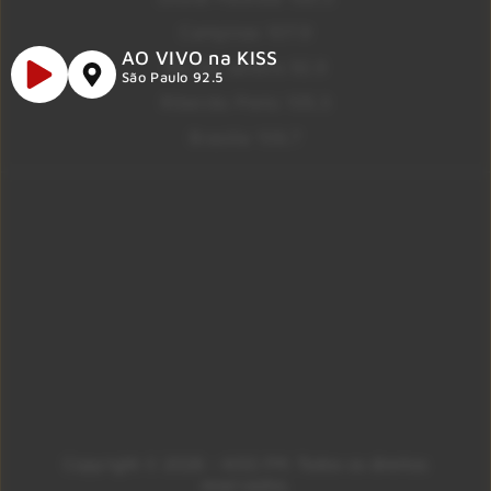
Campinas 107.9
AO VIVO na KISS
Rio De Janeiro 92.9
São Paulo 92.5
Ribeirão Preto 105.3
Brasília 106.7
Copyright © 2026 – KISS FM. Todos os direitos
reservados.