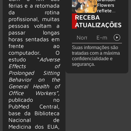
2026
do GHOST
férias e a retomada
Flowers
e KORN
reflete
da rotina
RECEBA
sobre o
profissional, muitas
futuro e
ATUALIZAÇÕES
pessoas voltam a
levanta
passar longas
possibilida
de de
horas sentadas em
deixar os
frente ao
Suas informações são
palcos
computador. O
tratadas com a máxima
estudo “
Adverse
confidencialidade e
segurança.
Effects of
Prolonged Sitting
Behavior on the
General Health of
Office Workers”
,
publicado no
PubMed Central,
base da Biblioteca
Nacional de
Medicina dos EUA,