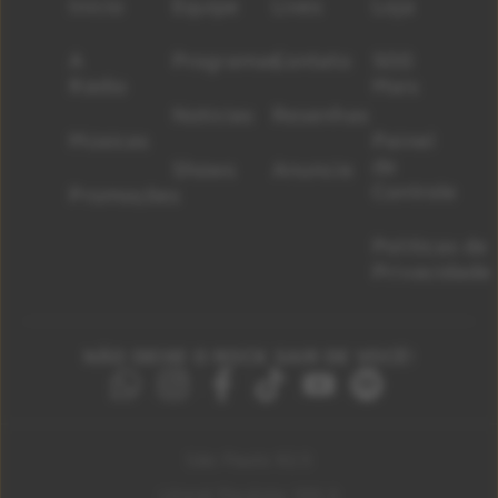
Início
Equipe
Lives
Loja
A
Programas
Contato
500
Rádio
Mais
Notícias
Resenhas
Músicas
Painel
de
Shows
Anuncie
Controle
Promoções
Políticas de
Privacidade
NÃO DEIXE O ROCK SAIR DE VOCÊ!
São Paulo 92.5
Litoral Paulista 100.3