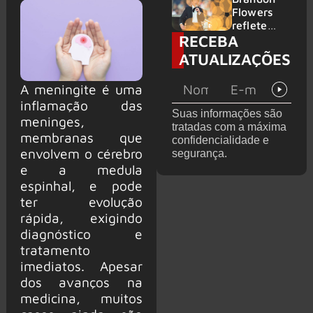
2026
do GHOST
Flowers
e KORN
reflete
RECEBA
sobre o
futuro e
ATUALIZAÇÕES
levanta
possibilida
A meningite é uma
de de
inflamação das
deixar os
Suas informações são
palcos
meninges,
tratadas com a máxima
membranas que
confidencialidade e
envolvem o cérebro
segurança.
e a medula
espinhal, e pode
ter evolução
rápida, exigindo
diagnóstico e
tratamento
imediatos. Apesar
dos avanços na
medicina, muitos