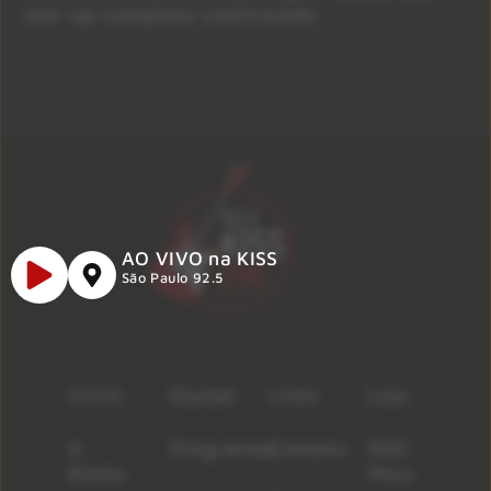
line-up completo confirmado
AO VIVO na KISS
São Paulo 92.5
Início
Equipe
Lives
Loja
A
Programas
Contato
500
Rádio
Mais