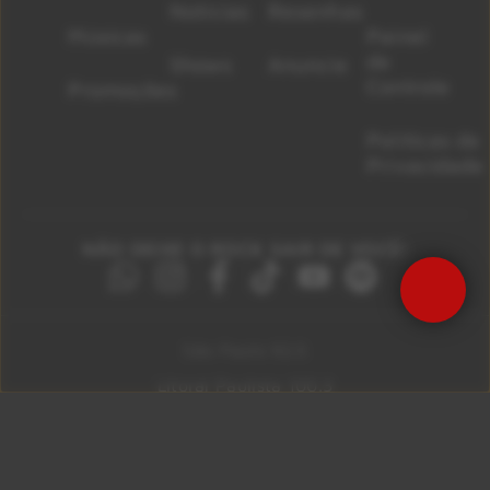
Notícias
Resenhas
Músicas
Painel
de
Shows
Anuncie
Controle
Promoções
Políticas de
Privacidade
NÃO DEIXE O ROCK SAIR DE VOCÊ!
Precisa de Ajuda?
São Paulo 92.5
Litoral Paulista 100.3
Campinas 107.9
Rio De Janeiro 92.9