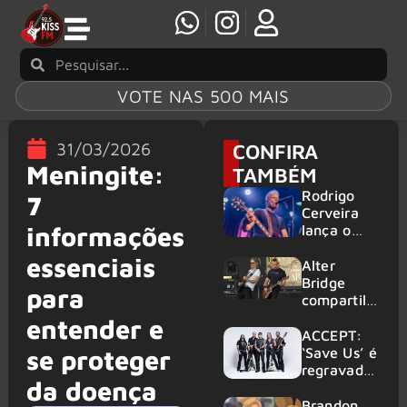
VOTE NAS 500 MAIS
31/03/2026
CONFIRA
Meningite:
TAMBÉM
Rodrigo
7
Cerveira
informações
lança o
single “The
essenciais
Searcher”
Alter
Bridge
para
compartilh
a vídeo ao
entender e
vivo de
ACCEPT:
“Fortress”
‘Save Us’ é
se proteger
gravada
regravada
da doença
no Rock
com
am Ring
membros
Brandon