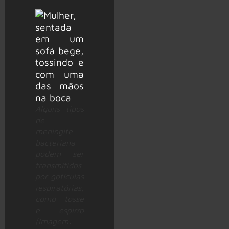
Alguns tipos
de
meningite
bacteriana
podem ser
transmitidos
por gotículas
respiratórias,
como tosse
e espirro
(Imagem: