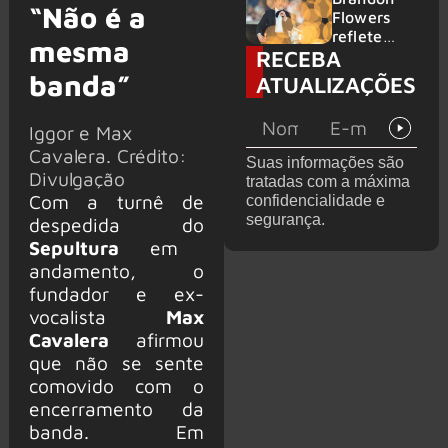
“Não é a
2026
do GHOST
Flowers
e KORN
reflete
mesma
RECEBA
sobre o
futuro e
banda”
ATUALIZAÇÕES
levanta
possibilida
Iggor e Max
de de
deixar os
Cavalera. Crédito:
Suas informações são
palcos
Divulgação
tratadas com a máxima
Com a turnê de
confidencialidade e
segurança.
despedida do
Sepultura
em
andamento, o
fundador e ex-
vocalista
Max
Cavalera
afirmou
que não se sente
comovido com o
encerramento da
banda. Em