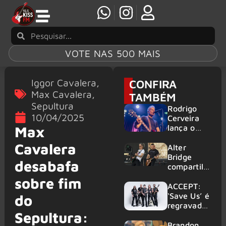
VOTE NAS 500 MAIS
Iggor Cavalera
,
CONFIRA
Max Cavalera
,
TAMBÉM
Sepultura
Rodrigo
10/04/2025
Cerveira
lança o
Max
single “The
Cavalera
Searcher”
Alter
Bridge
desabafa
compartilh
a vídeo ao
sobre fim
vivo de
ACCEPT:
“Fortress”
‘Save Us’ é
do
gravada
regravada
Sepultura:
no Rock
com
am Ring
membros
Brandon