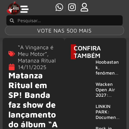
VOTE NAS 500 MAIS
“A Vingança é
CONFIRA
Meu Motor”
,
TAMBÉM
Matanza Ritual
Hoobastan
14/11/2025
k,
fenômeno
Matanza
mundial do
Ritual em
rock anos
Wacken
2000,
Open Air
SP! Banda
volta ao
2027:
Brasil para
festival
faz show de
6 shows
amplia
LINKIN
line-up e
PARK:
lançamento
já
Document
do álbum “A
confirma
ário
mais de 50
‘Unshatter’
Rock in