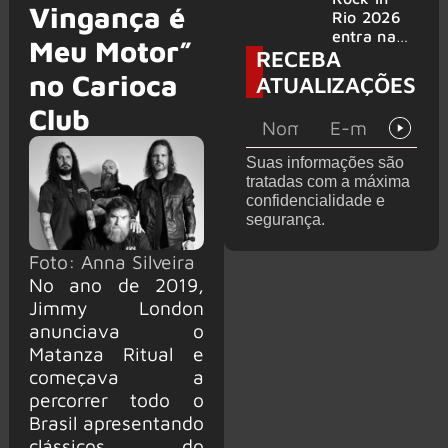
Vingança é
bandas
e álbum ao
Rio 2026
vivo são
entra na
Meu Motor”
RECEBA
anunciados
reta final
com
no Carioca
ATUALIZAÇÕES
Cidade do
Club
Rock em
montagem
acelerada
Suas informações são
e line-up
tratadas com a máxima
completo
confidencialidade e
confirmad
segurança.
o
Foto: Anna Silveira
No ano de 2019,
Jimmy London
anunciava o
Matanza Ritual e
começava a
percorrer todo o
Brasil apresentando
clássicos do