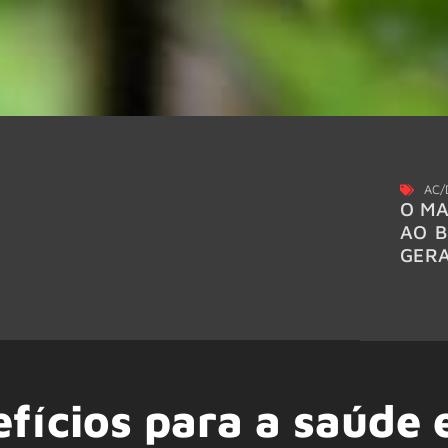
AC/
O MA
AO B
GER
fícios para a saúde 