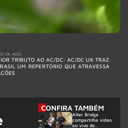
DC UK
,
ACDC
"Break
IOR TRIBUTO AO AC/DC: AC/DC UK TRAZ
MEGAD
RASIL UM REPERTÓRIO QUE ATRAVESSA
TURNÊ
AÇÕES
CONFIRA TAMBÉM
Alter Bridge
e
compartilha vídeo
ao vivo de