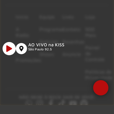
Início
Equipe
Lives
Loja
A
Programas
Contato
500
Rádio
Mais
Notícias
Resenhas
AO VIVO na KISS
Músicas
Painel
São Paulo 92.5
de
Shows
Anuncie
Controle
Promoções
Políticas de
Privacidade
NÃO DEIXE O ROCK SAIR DE VOCÊ!