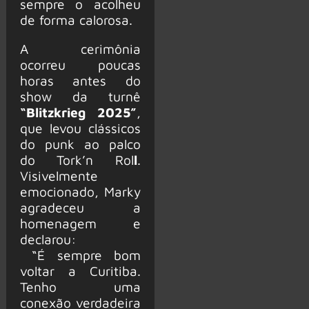
sempre o acolheu
de forma calorosa.
A cerimônia
ocorreu poucas
horas antes do
show da turnê
“Blitzkrieg 2025”
,
que levou clássicos
do punk ao palco
do Tork’n Rol
l
.
Visivelmente
emocionado, Marky
agradeceu a
homenagem e
declarou:
“É sempre bom
voltar a Curitiba.
Tenho uma
conexão verdadeira