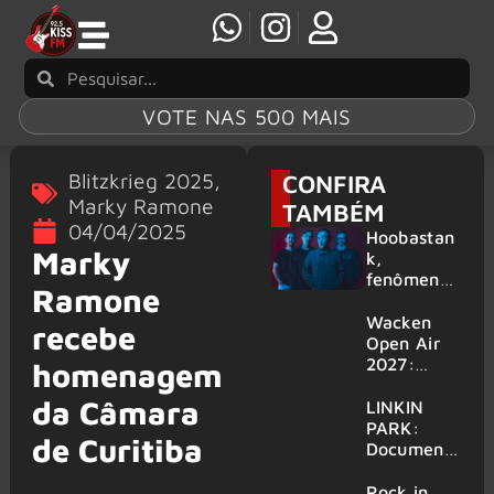
VOTE NAS 500 MAIS
Blitzkrieg 2025
,
CONFIRA
Marky Ramone
TAMBÉM
04/04/2025
Hoobastan
Marky
k,
fenômeno
Ramone
mundial do
rock anos
Wacken
recebe
2000,
Open Air
volta ao
2027:
homenagem
Brasil para
festival
da Câmara
6 shows
amplia
LINKIN
line-up e
PARK:
de Curitiba
já
Document
confirma
ário
mais de 50
‘Unshatter’
Rock in