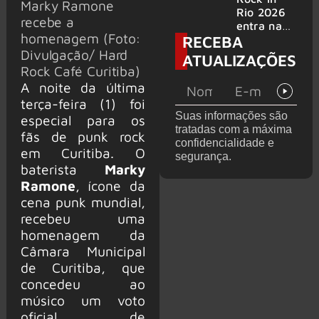
Marky Ramone
bandas
e álbum ao
Rio 2026
recebe a
vivo são
entra na
homenagem (Foto:
RECEBA
anunciados
reta final
com
Divulgação/ Hard
ATUALIZAÇÕES
Cidade do
Rock Café Curitiba)
Rock em
A noite da última
montagem
terça-feira (1) foi
acelerada
Suas informações são
especial para os
e line-up
tratadas com a máxima
completo
fãs de punk rock
confidencialidade e
confirmad
em Curitiba. O
segurança.
o
baterista
Marky
Ramone
, ícone da
cena punk mundial,
recebeu uma
homenagem da
Câmara Municipal
de Curitiba, que
concedeu ao
músico um voto
oficial de