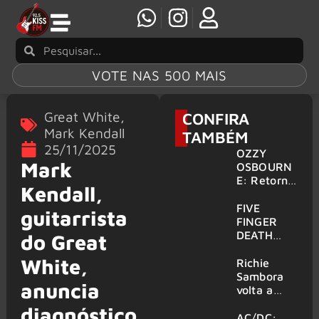
VOTE NAS 500 MAIS
Great White
,
CONFIRA
Mark Kendall
TAMBÉM
25/11/2025
OZZY
Mark
OSBOURN
E: Retorno
Kendall,
do Ozzfest
em 2027 é
FIVE
guitarrista
confirmad
FINGER
o por
DEATH
do Great
Sharon
PUNCH,
White,
HELLOWE
Richie
EN:
Sambora
anuncia
Gigantes
volta a
são
tocar
diagnóstico
anunciados
clássicos
AC/DC: