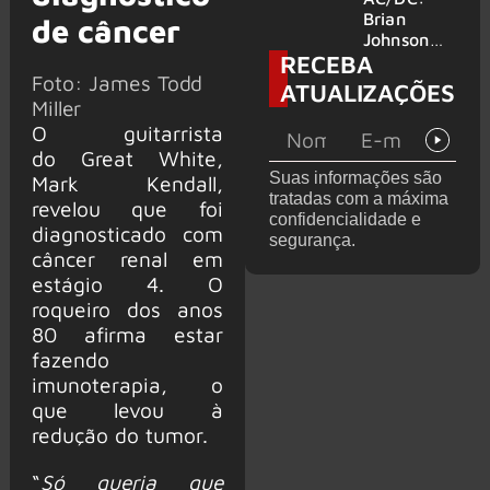
no Wacken
do Bon
Brian
de câncer
2027
Jovi com o
Johnson
RECEBA
supergrupo
quase é
Kings of
Foto: James Todd
atingido
ATUALIZAÇÕES
Chaos nos
por canhão
Miller
Estados
em show
O guitarrista
Unidos
do Great White,
Suas informações são
Mark Kendall,
tratadas com a máxima
revelou que foi
confidencialidade e
diagnosticado com
segurança.
câncer renal em
estágio 4. O
roqueiro dos anos
80 afirma estar
fazendo
imunoterapia, o
que levou à
redução do tumor.
“
Só queria que