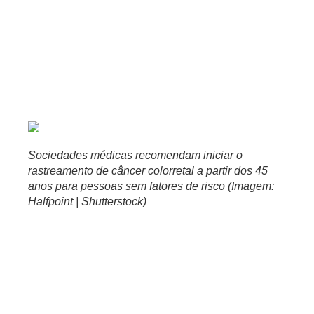
Perda de peso sem explicação:
emagrecimento
involuntário é sempre um sinal de alerta;
Fraqueza, cansaço excessivo e anemia:
podem indicar
perda crônica de sangue pelo intestino.
“Sangramento intestinal, alteração do hábito intestinal e
anemia
não devem ser normalizados, independentemente
da idade. A investigação precoce faz toda a diferença no
prognóstico”, reforça a oncologista.
Sociedades médicas recomendam iniciar o
rastreamento de câncer colorretal a partir dos 45
anos para pessoas sem fatores de risco (Imagem:
Halfpoint | Shutterstock)
Prevenção
do
câncer colorretal