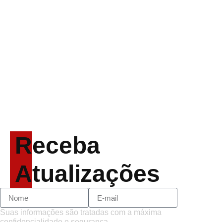
Alter Bridge compartilha vídeo
ao vivo de “Fortress” gravada
no Rock am Ring 2026
ACCEPT: ‘Save Us’ é
regravada com membros do
GHOST e KORN
Brandon Flowers reflete sobre
o futuro e levanta
possibilidade de deixar os
palcos
Receba
Atualizações
Suas informações são tratadas com a máxima
confidencialidade e segurança.