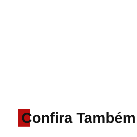
Confira Também
Rodrigo Cerveira lança o
single “The Searcher”