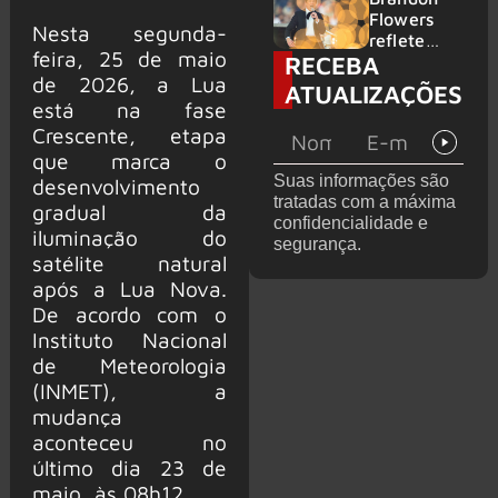
2026
do GHOST
Flowers
Nesta segunda-
e KORN
reflete
feira, 25 de maio
RECEBA
sobre o
de 2026, a Lua
futuro e
ATUALIZAÇÕES
levanta
está na fase
possibilida
Crescente, etapa
de de
que marca o
deixar os
Suas informações são
desenvolvimento
palcos
tratadas com a máxima
gradual da
confidencialidade e
iluminação do
segurança.
satélite natural
após a Lua Nova.
De acordo com o
Instituto Nacional
de Meteorologia
(INMET), a
mudança
aconteceu no
último dia 23 de
maio, às 08h12.