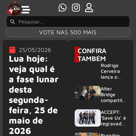
VOTE NAS 500 MAIS
25/05/2026
CONFIRA
Lua hoje:
TAMBÉM
Rodrigo
veja qual é
Cerveira
a fase lunar
lança o
single “The
desta
Searcher”
Alter
Bridge
segunda-
compartilh
a vídeo ao
feira, 25 de
vivo de
ACCEPT:
“Fortress”
‘Save Us’ é
maio de
gravada
regravada
2026
no Rock
com
am Ring
membros
Brandon