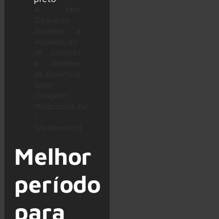
A fase
Crescente
favorece a
visualização
de crateras
e detalhes
da superfície
lunar
(Imagem:
Malgorzata_tat
|
Shutterstock)
Melhor
período
para