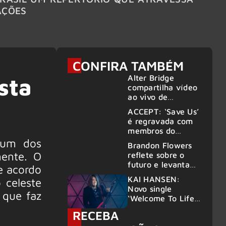
AÇÕES
CONFIRA TAMBÉM
Alter Bridge
sta
compartilha vídeo
ao vivo de
“Fortress” gravada
ACCEPT: ‘Save Us’
no Rock am Ring
é regravada com
2026
membros do
GHOST e KORN
 um dos
Brandon Flowers
ente. O
reflete sobre o
futuro e levanta
de acordo
possibilidade de
KAI HANSEN:
 celeste
deixar os palcos
Novo single
 que faz
‘Welcome To Life’
é lançado
RECEBA