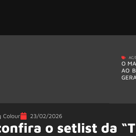
AC/
O MA
AO B
GER
g Colour
23/02/2026
onfira o setlist da “