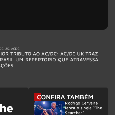
DC UK
,
ACDC
"Break
IOR TRIBUTO AO AC/DC: AC/DC UK TRAZ
MEGAD
RASIL UM REPERTÓRIO QUE ATRAVESSA
TURNÊ
AÇÕES
CONFIRA TAMBÉM
Rodrigo Cerveira
The
lança o single “The
Searcher”