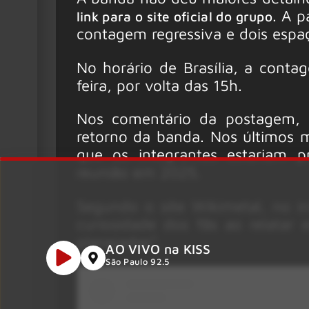
. A 
link para o site oficial do grupo
contagem regressiva e dois espaç
No horário de Brasília, a conta
feira, por volta das 15h.
Nos comentário da postagem, 
retorno da banda. Nos últimos m
que os integrantes estariam 
reunião em 2025.
Segundo o site Wikimetal, no i
curiosidade dos fãs ao relatar
planejadas”.
AO VIVO na KISS
São Paulo 92.5