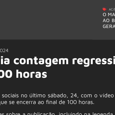
AC/
O MA
AO B
GER
2024
cia contagem regress
100 horas
s sociais no último sábado, 24, com o víde
ue se encerra ao final de 100 horas.
s sobre a publicação, incluindo na legenda