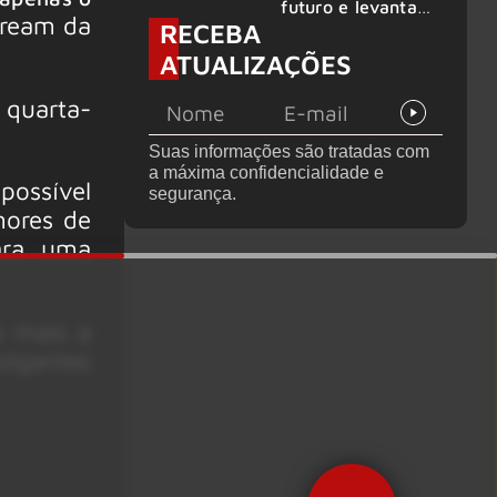
futuro e levanta
tream da
RECEBA
possibilidade de
deixar os palcos
ATUALIZAÇÕES
 quarta-
Suas informações são tratadas com
a máxima confidencialidade e
ossível
segurança.
mores de
ara uma
a mais a
olgantes