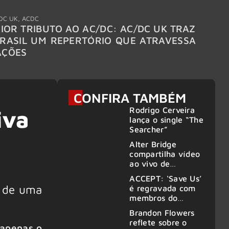
DC UK
,
ACDC
"Break
IOR TRIBUTO AO AC/DC: AC/DC UK TRAZ
MEGAD
RASIL UM REPERTÓRIO QUE ATRAVESSA
TURNÊ
AÇÕES
CONFIRA TAMBÉM
Rodrigo Cerveira
iva
lança o single “The
Searcher”
Alter Bridge
compartilha vídeo
ao vivo de
“Fortress” gravada
ACCEPT: ‘Save Us’
no Rock am Ring
o de uma
é regravada com
2026
membros do
GHOST e KORN
Brandon Flowers
reflete sobre o
apenas o