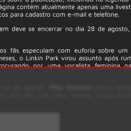
página contém atualmente apenas uma lives
os para cadastro com e-mail e telefone.
gem deve se encerrar no dia 28 de agosto,
os fãs especulam com euforia sobre um p
eses, o Linkin Park virou assunto após ru
procurando por uma vocalista feminina p
nício de agosto,
Mike Shinoda
atiçou aind
 em seu site que tinha “muitas coisas emp