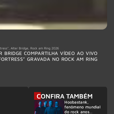
tress"
,
Alter Bridge
,
Rock am Ring 2026
Accept
R BRIDGE COMPARTILHA VÍDEO AO VIVO
ACCE
FORTRESS” GRAVADA NO ROCK AM RING
MEMBR
6
CONFIRA TAMBÉM
Hoobastank,
fenômeno mundial
do rock anos