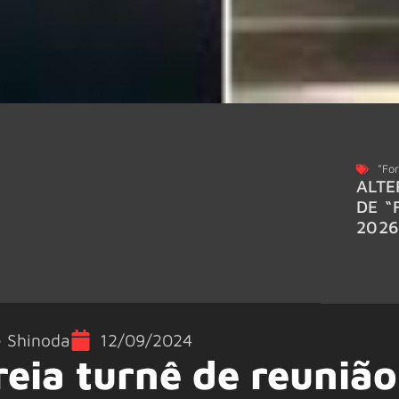
"For
ALTE
DE “
202
e Shinoda
12/09/2024
reia turnê de reunião