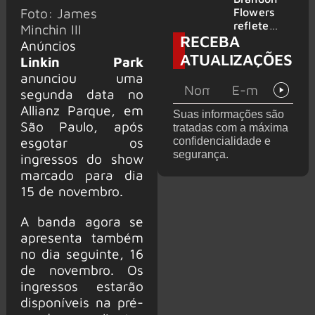
2026
do GHOST
Foto: James
Flowers
e KORN
reflete
Minchin III
RECEBA
sobre o
Anúncios
futuro e
ATUALIZAÇÕES
Linkin Park
levanta
anunciou uma
possibilida
de de
segunda data no
deixar os
Allianz Parque, em
Suas informações são
palcos
São Paulo, após
tratadas com a máxima
esgotar os
confidencialidade e
segurança.
ingressos do show
marcado para dia
15 de novembro.
A banda agora se
apresenta também
no dia seguinte, 16
de novembro. Os
ingressos estarão
disponíveis na pré-