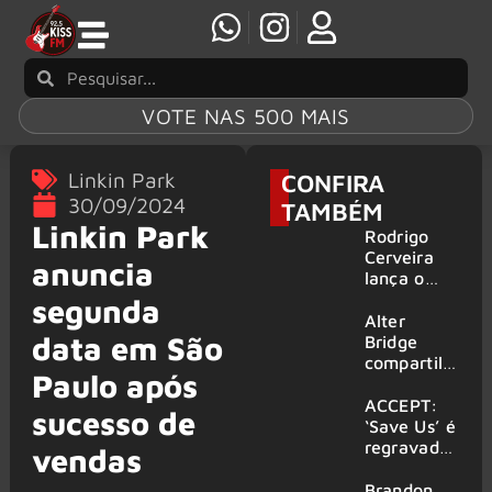
VOTE NAS 500 MAIS
Linkin Park
CONFIRA
30/09/2024
TAMBÉM
Linkin Park
Rodrigo
Cerveira
anuncia
lança o
single “The
segunda
Searcher”
Alter
data em São
Bridge
compartilh
Paulo após
a vídeo ao
vivo de
ACCEPT:
sucesso de
“Fortress”
‘Save Us’ é
gravada
regravada
vendas
no Rock
com
am Ring
membros
Brandon