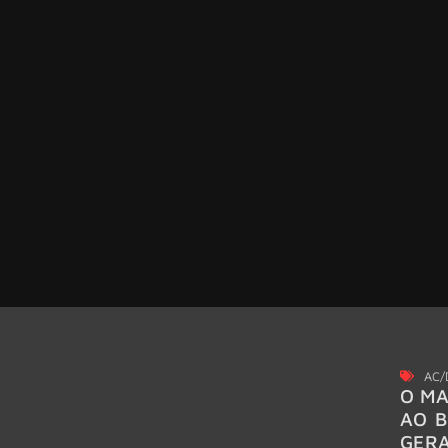
AC/
O MA
AO B
GER