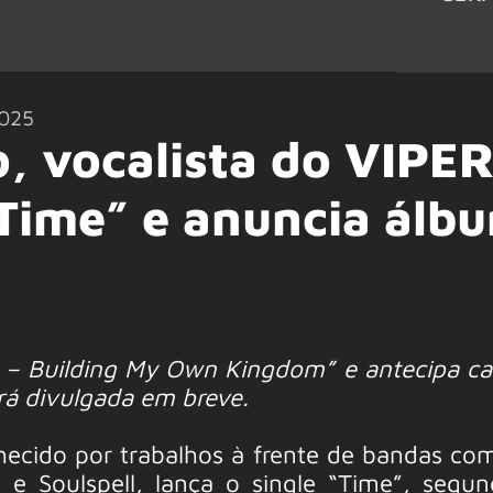
025
, vocalista do VIPER
“Time” e anuncia álb
lo – Building My Own Kingdom” e antecipa 
rá divulgada em breve.
hecido por trabalhos à frente de bandas com
l e Soulspell, lança o single “Time”, segun