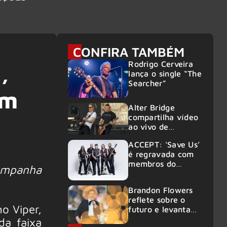
CONFIRA TAMBÉM
Rodrigo Cerveira
,
lança o single “The
Searcher”
um
Alter Bridge
compartilha vídeo
ao vivo de
“Fortress” gravada
ACCEPT: ‘Save Us’
no Rock am Ring
é regravada com
2026
membros do
campanha
GHOST e KORN
Brandon Flowers
reflete sobre o
o Viper,
futuro e levanta
possibilidade de
da faixa