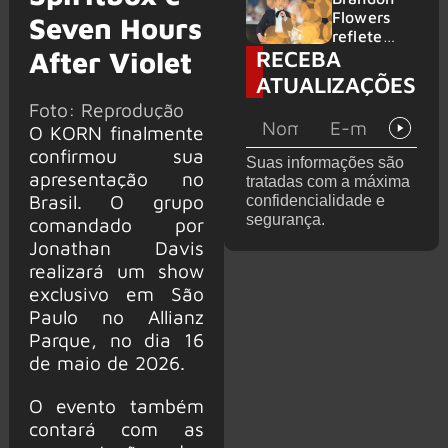
2026
do GHOST
Flowers
Seven Hours
e KORN
reflete
RECEBA
After Violet
sobre o
futuro e
ATUALIZAÇÕES
levanta
Foto: Reprodução
possibilida
O KORN finalmente
de de
deixar os
confirmou sua
Suas informações são
palcos
apresentação no
tratadas com a máxima
Brasil. O grupo
confidencialidade e
segurança.
comandado por
Jonathan Davis
realizará um show
exclusivo em São
Paulo no Allianz
Parque, no dia 16
de maio de 2026.
O evento também
contará com as