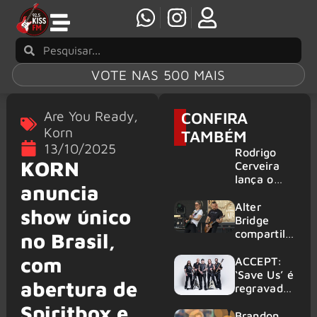
VOTE NAS 500 MAIS
Are You Ready
,
CONFIRA
Korn
TAMBÉM
13/10/2025
Rodrigo
KORN
Cerveira
lança o
anuncia
single “The
Searcher”
Alter
show único
Bridge
compartilh
no Brasil,
a vídeo ao
com
vivo de
ACCEPT:
“Fortress”
‘Save Us’ é
abertura de
gravada
regravada
no Rock
com
Spiritbox e
am Ring
membros
Brandon