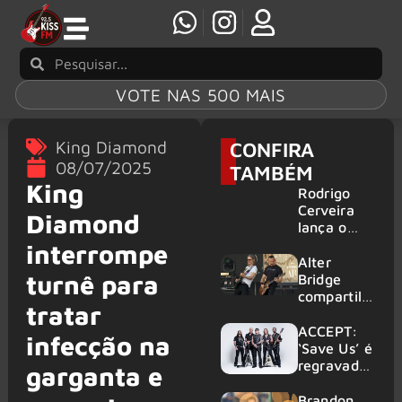
VOTE NAS 500 MAIS
King Diamond
CONFIRA
08/07/2025
TAMBÉM
King
Rodrigo
Cerveira
Diamond
lança o
single “The
interrompe
Searcher”
Alter
turnê para
Bridge
compartilh
tratar
a vídeo ao
vivo de
ACCEPT:
infecção na
“Fortress”
‘Save Us’ é
gravada
regravada
garganta e
no Rock
com
am Ring
membros
Brandon