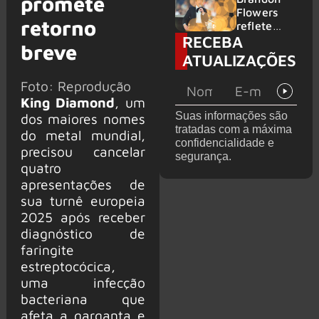
promete
2026
do GHOST
Flowers
retorno
e KORN
reflete
RECEBA
sobre o
breve
futuro e
ATUALIZAÇÕES
levanta
possibilida
Foto: Reprodução
de de
King Diamond
, um
deixar os
Suas informações são
dos maiores nomes
palcos
tratadas com a máxima
do metal mundial,
confidencialidade e
precisou cancelar
segurança.
quatro
apresentações de
sua turnê europeia
2025 após receber
diagnóstico de
faringite
estreptocócica,
uma infecção
bacteriana que
afeta a garganta e