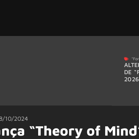
"For
ALTE
DE “
202
8/10/2024
ança “Theory of Mind