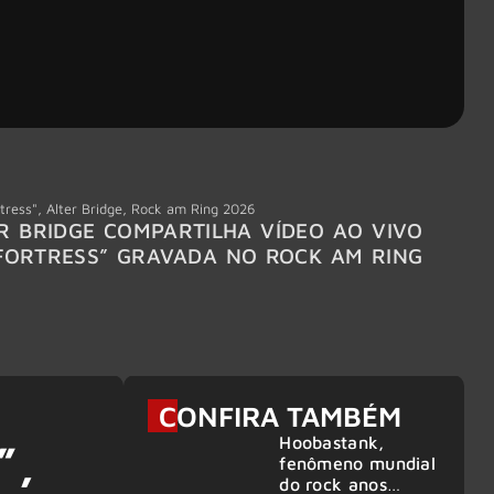
tress"
,
Alter Bridge
,
Rock am Ring 2026
Accept
R BRIDGE COMPARTILHA VÍDEO AO VIVO
ACCE
FORTRESS” GRAVADA NO ROCK AM RING
MEMBR
6
CONFIRA TAMBÉM
Hoobastank,
”,
fenômeno mundial
do rock anos