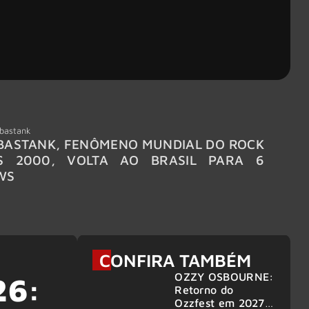
bastank
Wacken
ASTANK, FENÔMENO MUNDIAL DO ROCK
WACKE
S 2000, VOLTA AO BRASIL PARA 6
LINE-
WS
CONFIRA TAMBÉM
OZZY OSBOURNE:
26:
Retorno do
Ozzfest em 2027 é