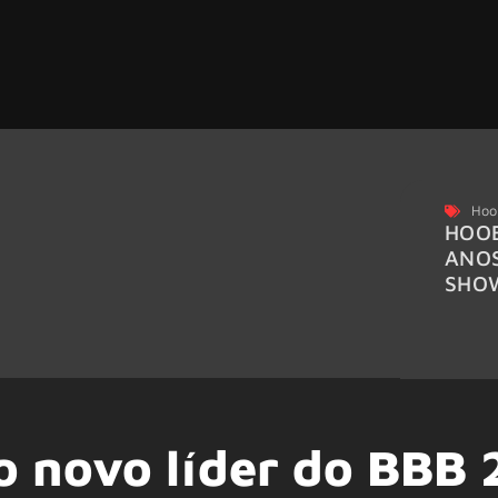
Hoo
HOOB
ANO
SHO
 o novo líder do BBB 